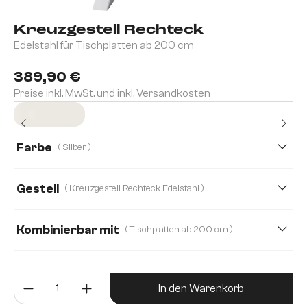
Kreuzgestell Rechteck
Edelstahl für Tischplatten ab 200 cm
389,90 €
Preise inkl. MwSt. und inkl. Versandkosten
Sofort versandfertig
Farbe
( Silber )
Gestell
( Kreuzgestell Rechteck Edelstahl )
Kreuzgestell Rechteck Edelstahl Graphit
Kombinierbar mit
( Tischplatten ab 200 cm )
Ausziehtische von 180-300 cm
Produkt Anzahl: Gib den gewünsc
Tischplatten ab 200 cm
In den Warenkorb