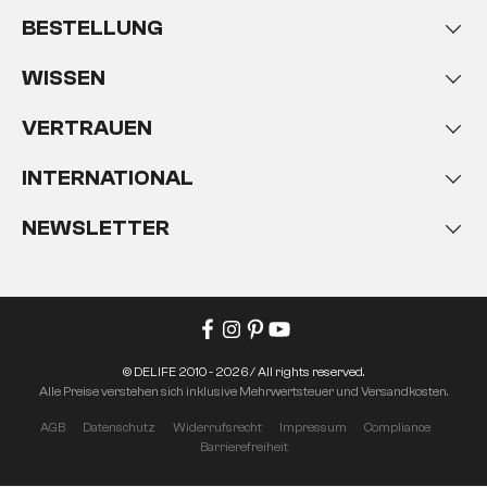
BESTELLUNG
WISSEN
VERTRAUEN
INTERNATIONAL
NEWSLETTER
© DELIFE 2010 - 2026 / All rights reserved.
Alle Preise verstehen sich inklusive Mehrwertsteuer und Versandkosten.
AGB
Datenschutz
Widerrufsrecht
Impressum
Compliance
Barrierefreiheit