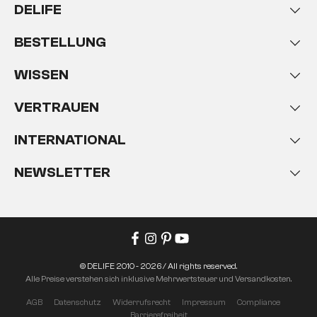
DELIFE
BESTELLUNG
WISSEN
VERTRAUEN
INTERNATIONAL
NEWSLETTER
© DELIFE 2010 - 2026 / All rights reserved.
Alle Preise verstehen sich inklusive Mehrwertsteuer und Versandkosten.
AGB
Datenschutz
Widerrufsrecht
Impressum
Compliance
Barrierefreiheit