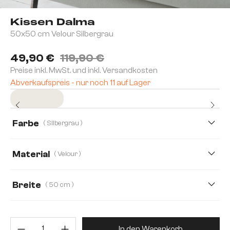
Kissen Dalma
50x50 cm Velour Silbergrau
49,90 €
119,90 €
Preise inkl. MwSt. und inkl. Versandkosten
Abverkaufspreis - nur noch 11 auf Lager
Sofort versandfertig
Farbe
( Silbergrau )
Material
( Velour )
Velour
Flachgewebe
Strukturstoff
Breite
( 50 cm )
50 cm
60 cm
Produkt Anzahl: Gib den gewünsc
In den Warenkorb