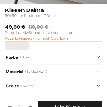
Kissen Dalma
50x50 cm Strukturstoff Grau
49,90 €
119,90 €
Preise inkl. MwSt. und inkl. Versandkosten
Abverkaufspreis - nur noch 5 auf Lager
Sofort versandfertig
Farbe
( Grau )
Material
( Strukturstoff )
Flachgewebe
Strukturstoff
Velour
Breite
( 50 cm )
50 cm
60 cm
Produkt Anzahl: Gib den gewünsc
In den Warenkorb