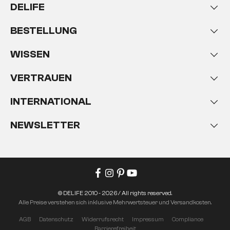
DELIFE
BESTELLUNG
WISSEN
VERTRAUEN
INTERNATIONAL
NEWSLETTER
© DELIFE 2010 - 2026 / All rights reserved.
Alle Preise verstehen sich inklusive Mehrwertsteuer und Versandkosten.
AGB
Datenschutz
Widerrufsrecht
Impressum
Compliance
Barrierefreiheit