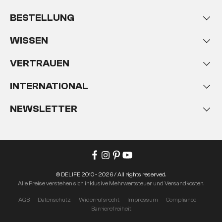
BESTELLUNG
WISSEN
VERTRAUEN
INTERNATIONAL
NEWSLETTER
© DELIFE 2010 - 2026 / All rights reserved.
Alle Preise verstehen sich inklusive Mehrwertsteuer und Versandkosten.
AGB
Datenschutz
Widerrufsrecht
Impressum
Compliance
Barrierefreiheit