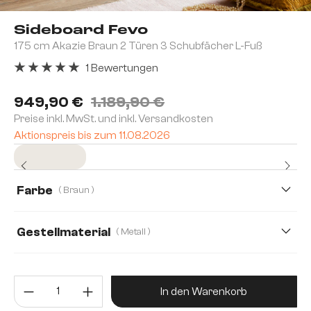
Sideboard Fevo
175 cm Akazie Braun 2 Türen 3 Schubfächer L-Fuß
1 Bewertungen
Durchschnittliche Bewertung von 5 von 5 Sternen
949,90 €
1.189,90 €
Preise inkl. MwSt. und inkl. Versandkosten
Aktionspreis bis zum 11.08.2026
Sofort versandfertig
Farbe
( Braun )
Gestellmaterial
( Metall )
Metall
Edelstahl gebürstet
Produkt Anzahl: Gib den gewünsc
In den Warenkorb