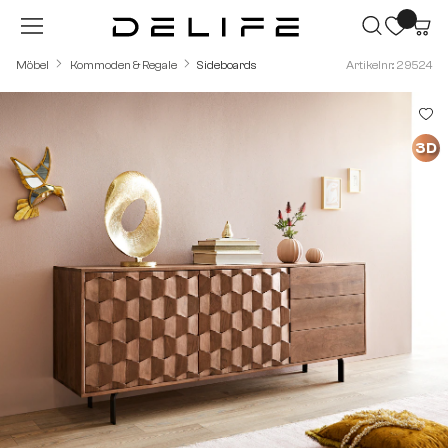
Zum Hauptinhalt springen
Möbel
Kommoden & Regale
Sideboards
Artikelnr.: 29524
Bildergalerie überspringen
3D