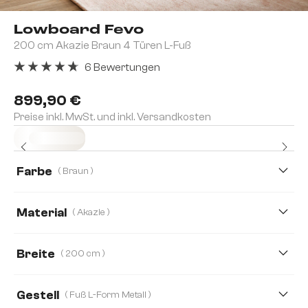
Lowboard Fevo
200 cm Akazie Braun 4 Türen L-Fuß
6 Bewertungen
Durchschnittliche Bewertung von 4.83 von 5 Sternen
899,90 €
Preise inkl. MwSt. und inkl. Versandkosten
Sofort versandfertig
Farbe
( Braun )
Material
( Akazie )
Akazie
Eiche
Breite
( 200 cm )
200 cm
220 cm
240 cm
160 cm
Gestell
( Fuß L-Form Metall )