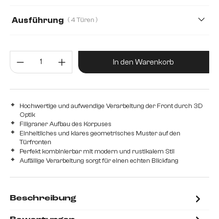
Ausführung
( 4 Türen )
2 Türen
4 Türen
Produkt Anzahl: Gib den gewünsc
In den Warenkorb
Hochwertige und aufwendige Verarbeitung der Front durch 3D
Optik
Filigraner Aufbau des Korpuses
Einheitliches und klares geometrisches Muster auf den
Türfronten
Perfekt kombinierbar mit modern und rustikalem Stil
Aufällige Verarbeitung sorgt für einen echten Blickfang
Beschreibung