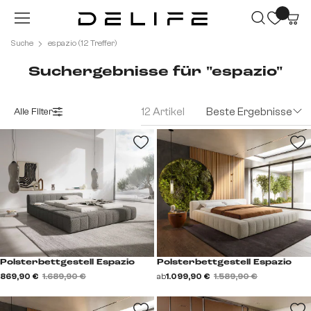
Zum Hauptinhalt springen
Suche
espazio (12 Treffer)
Suchergebnisse für "espazio"
12 Artikel
Beste Ergebnisse
Alle Filter
Polsterbettgestell Espazio
Polsterbettgestell Espazio
869,90 €
1.689,90 €
ab
1.099,90 €
1.589,90 €