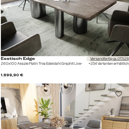
Versandfertig ca. 07.11.26
Esstisch Edge
260x100 Akazie Platin Troa Edelstahl Graphit Live-
+234 Varianten erhältlich
1.899,90 €