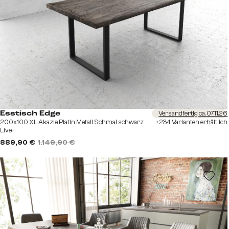
Versandfertig ca. 07.11.26
Esstisch Edge
200x100 XL Akazie Platin Metall Schmal schwarz
+234 Varianten erhältlich
Live-
889,90 €
1.149,90 €