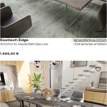
Versandfertig ca. 06.11.26
Esstisch Edge
300x100 XL Akazie Platin Glas Live-
+234 Varianten erhältlich
1.999,90 €