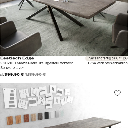
Versandfertig ca. 07.11.26
Esstisch Edge
260x100 Akazie Platin Kreuzgestell Rechteck
+234 Varianten erhältlich
Schwarz Live-
ab
899,90 €
1.189,90 €