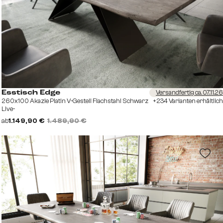
Versandfertig ca. 07.11.26
Esstisch Edge
260x100 Akazie Platin V-Gestell Flachstahl Schwarz
+234 Varianten erhältlich
Live-
ab
1.149,90 €
1.489,90 €