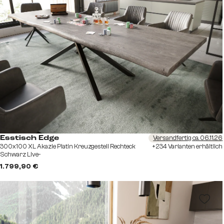
Versandfertig ca. 06.11.26
Esstisch Edge
300x100 XL Akazie Platin Kreuzgestell Rechteck
+234 Varianten erhältlich
Schwarz Live-
1.799,90 €