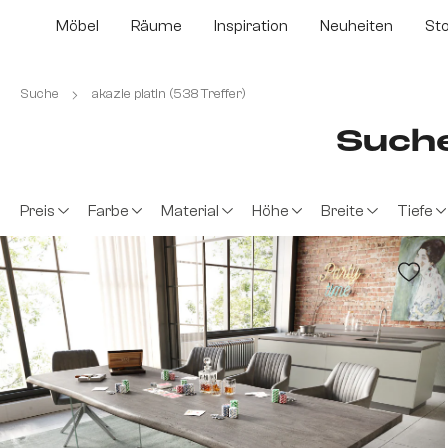
m Hauptinhalt springen
Zur Suche springen
Zur Hauptnavigation springen
Möbel
Räume
Inspiration
Neuheiten
St
Suche
akazie platin (538 Treffer)
Suche
Preis
Farbe
Material
Höhe
Breite
Tiefe