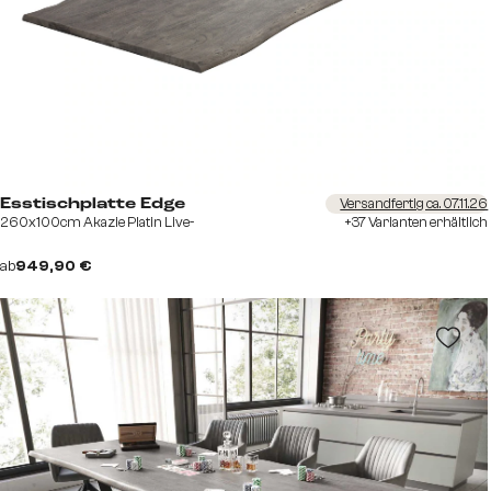
Versandfertig ca. 07.11.26
Esstischplatte Edge
260x100cm Akazie Platin Live-
+37 Varianten erhältlich
ab
949,90 €