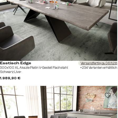
Versandfertig ca. 06.11.26
Esstisch Edge
300x100 XL Akazie Platin V-Gestell Flachstahl
+234 Varianten erhältlich
Schwarz Live-
1.989,90 €