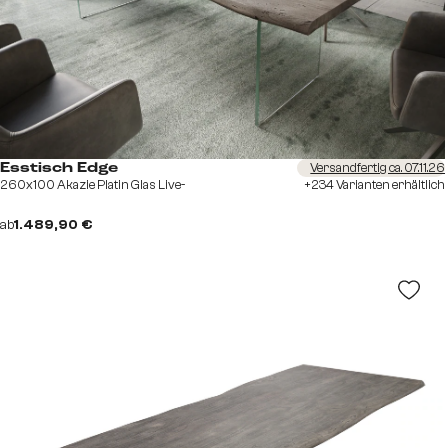
Versandfertig ca. 07.11.26
Esstisch Edge
260x100 Akazie Platin Glas Live-
+234 Varianten erhältlich
ab
1.489,90 €