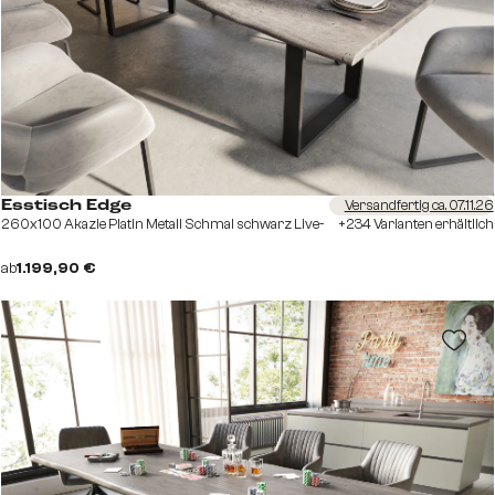
Versandfertig ca. 07.11.26
Esstisch Edge
260x100 Akazie Platin Metall Schmal schwarz Live-
+234 Varianten erhältlich
ab
1.199,90 €