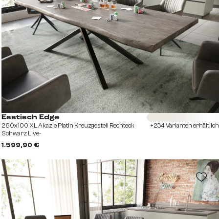
Sofort versandfertig
Esstisch Edge
260x100 XL Akazie Platin Kreuzgestell Rechteck
+234 Varianten erhältlich
Schwarz Live-
1.599,90 €