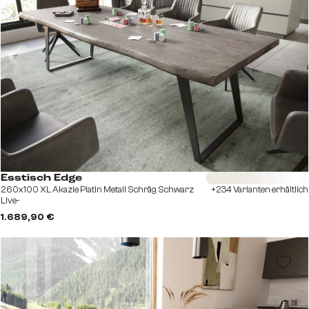
Sofort versandfertig
Esstisch Edge
260x100 XL Akazie Platin Metall Schräg Schwarz
+234 Varianten erhältlich
Live-
1.689,90 €