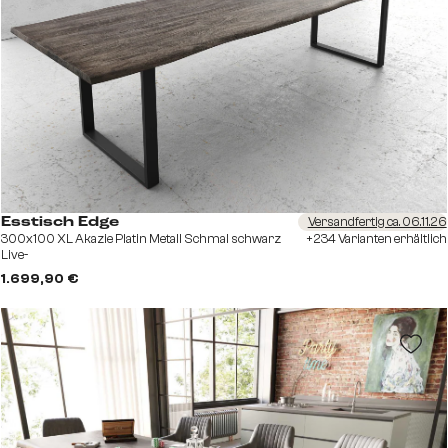
Versandfertig ca. 06.11.26
Esstisch Edge
300x100 XL Akazie Platin Metall Schmal schwarz
+234 Varianten erhältlich
Live-
1.699,90 €