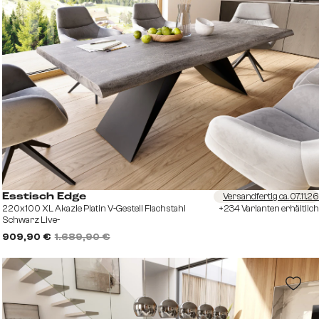
Versandfertig ca. 07.11.26
Esstisch Edge
220x100 XL Akazie Platin V-Gestell Flachstahl
+234 Varianten erhältlich
Schwarz Live-
909,90 €
1.689,90 €