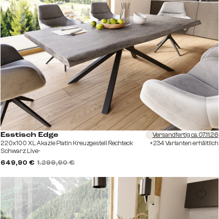
Versandfertig ca. 07.11.26
Esstisch Edge
220x100 XL Akazie Platin Kreuzgestell Rechteck
+234 Varianten erhältlich
Schwarz Live-
649,90 €
1.299,90 €