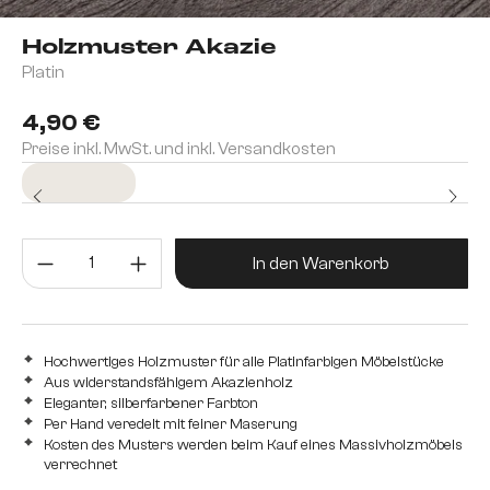
Holzmuster Akazie
Platin
4,90 €
Preise inkl. MwSt. und inkl. Versandkosten
Sofort versandfertig
Produkt Anzahl: Gib den gewünsc
In den Warenkorb
Hochwertiges Holzmuster für alle Platinfarbigen Möbelstücke
Aus widerstandsfähigem Akazienholz
Eleganter, silberfarbener Farbton
Per Hand veredelt mit feiner Maserung
Kosten des Musters werden beim Kauf eines Massivholzmöbels
verrechnet