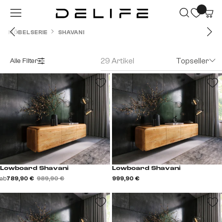
Zum Hauptinhalt springen
MÖBELSERIE
SHAVANI
29 Artikel
Topseller
Alle Filter
Lowboard Shavani
Lowboard Shavani
ab
789,90 €
989,90 €
999,90 €