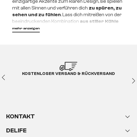
einzigartige Akzente zum klaren Design, sie spielen
mit allen Sinnen und verführen dich
zu spüren, zu
sehen und zu fühlen
. Lass dich mitreißen von der
beeindruckenden Kombination
aus stiller Kühle
und vibrierender Lebendigkeit
. Lass dich
mehr anzeigen
mitreißen von Secara.
KOSTENLOSER VERSAND & RÜCKVERSAND
KONTAKT
DELIFE