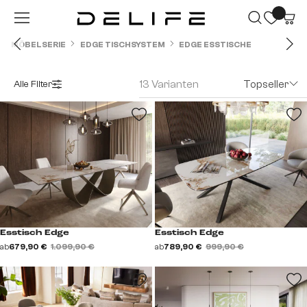
Zum Hauptinhalt springen
MÖBELSERIE
EDGE TISCHSYSTEM
EDGE ESSTISCHE
13 Varianten
Topseller
Alle Filter
Esstisch Edge
Esstisch Edge
ab
679,90 €
1.099,90 €
ab
789,90 €
999,90 €