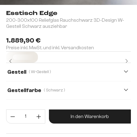
Esstisch Edge
200-300x100 Reliefglas Rauchschwarz 3D-Design W-
Gestell Schwarz ausziehbar
1.889,90 €
Preise inkl. MwSt. und inkl. Versandkosten
Sofort versandfertig
Gestell
( W-Gestell )
Gestellfarbe
( Schwarz )
Produkt Anzahl: Gib den gewünsc
In den Warenkorb