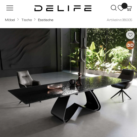
Zum Hauptinhalt springen
Möbel
Tische
Esstische
Artikelnr.: 38005
Bildergalerie überspringen
3D