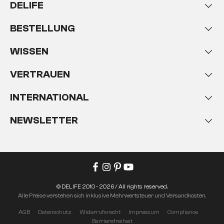
DELIFE
BESTELLUNG
WISSEN
VERTRAUEN
INTERNATIONAL
NEWSLETTER
© DELIFE 2010 - 2026 / All rights reserved.
Alle Preise verstehen sich inklusive Mehrwertsteuer und Versandkosten.
AGB
Datenschutz
Widerrufsrecht
Impressum
Compliance
Barrierefreiheit