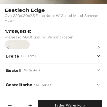
Esstisch Edge
Oval 220x120x2,5 Eiche Natur W-Gestell Metall Schwarz
Flow-
1.799,90 €
Preise inkl. MwSt. und inkl. Versandkosten
Sofort versandfertig
Breite
( 220 cm )
220 cm
280 cm
Gestell
( W-Gestell )
Gestellfarbe
( Schwarz )
Produkt Anzahl: Gib den gewünsc
In den Warenkorb