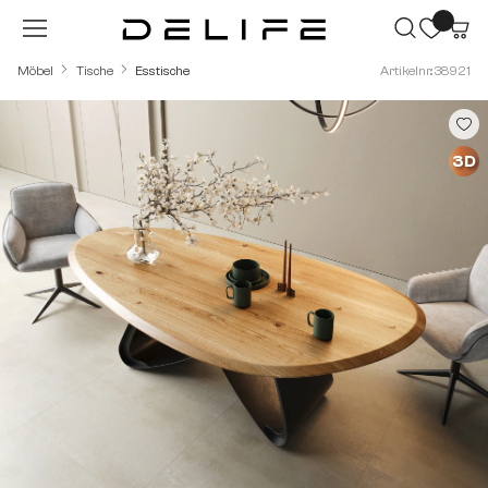
Zum Hauptinhalt springen
Möbel
Tische
Esstische
Artikelnr.: 38921
Bildergalerie überspringen
3D