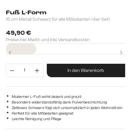
Fuß L-Form
15 cm Metall Schwarz für alle Möbelarten (4er Set)
49,90 €
Preise inkl. MwSt. und inkl. Versandkosten
Sofort versandfertig
Produkt Anzahl: Gib den gewünsc
In den Warenkorb
Moderner L-Fuß wirkt dezent und grazil
Besonders widerstandsfähig dank Pulverbeschichtung
Zeitloses Schwarz fügt sich unkompliziert in jeden Wohnstil ein
Perfekt für alle Möbelarten geeignet
Leichte Reinigung und Pflege