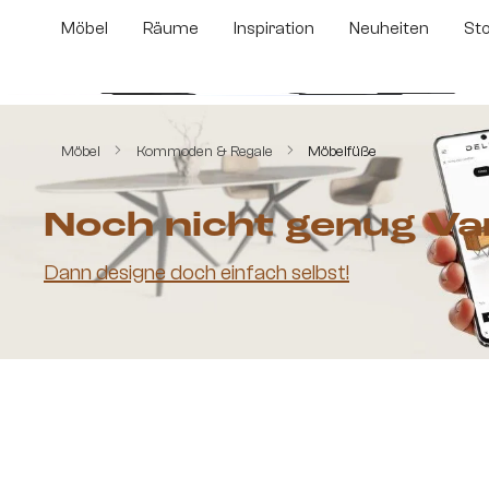
m Hauptinhalt springen
Zur Suche springen
Zur Hauptnavigation springen
Möbel
Räume
Inspiration
Neuheiten
St
Bildergalerie überspringen
Möbel
Kommoden & Regale
Möbelfüße
Noch nicht genug Va
Dann designe doch einfach selbst!