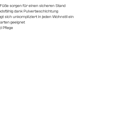
-Füße sorgen für einen sicheren Stand
dsfähig dank Pulverbeschichtung
gt sich unkompliziert in jeden Wohnstil ein
larten geeignet
d Pflege