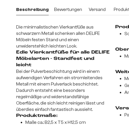
Beschreibung
Bewertungen
Versand
Produkt
Die minimalistischen Vierkantfüße aus
Prod
schwarzem Metall schenken allen DELIFE
S
Möbeln festen Stand und einen
unwiderstehlich leichten Look.
Ober
Edle Vierkantfüße für alle DELIFE
M
Möbelarten - Standfest und
leicht
Bei der Pulverbeschichtung wird in einem
Weite
aufwendigen Verfahren ein stromleitendes
Mo
Metall mit einem Pulverlack beschichtet.
Ge
Dadurch entsteht eine besonders
An
regelmäßige und widerstandsfähige
Oberfläche, die sich leicht reinigen lässt und
Vers
überdies einfach fantastisch aussieht.
Pa
Produktmaße:
Maße ca.: B2,5 x T5 x H12,5 cm