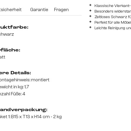
Klassische Vierkant
sicherheit
Garantie
Fragen
Besonders widerstan
Zeitloses Schwarz fü
Perfekt für alle Möbe
uktfarbe:
Leichte Reinigung un
chwarz
fläche:
att
re Details:
ntagehinweis: montiert
wicht in kg: 1,7
zahl Füße: 4
andverpackung:
ket 1: B15 x T13 x H14 cm - 2 kg