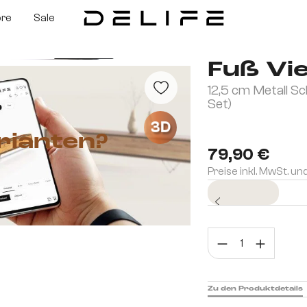
ore
Sale
Fuß Vi
12,5 cm Metall S
Set)
3D
rianten?
79,90 €
Preise inkl. MwSt. un
Sofort versandfertig
Prod
Zu den Produktdetails