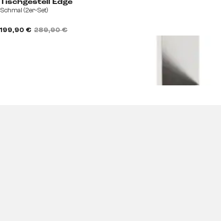
Tischgestell Edge
Schmal (2er-Set)
199,90 €
289,90 €