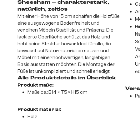
Sheesham – charakterstark,
Ge
natürlich, zeitlos
An
Mit einer Höhe von 15 cm schaffen die Holzfüße
Mö
eine ausgewogene Bodenfreiheit und
Hi
verleihen Möbeln Stabilität und Präsenz. Die
Na
lackierte Oberfläche schützt das Holz und
S
hebt seine Struktur hervor. Ideal für alle, die
Ve
bewusst auf Naturmaterialien setzen und
As
Möbel mit einer hochwertigen, langlebigen
Un
Basis ausstatten möchten. Die Montage der
Füße ist unkompliziert und schnell erledigt.
eb
Alle Produktdetails im Überblick
Produktmaße:
Vers
Maße ca.: B14 × T5 × H15 cm
Pa
Produktmaterial:
Holz