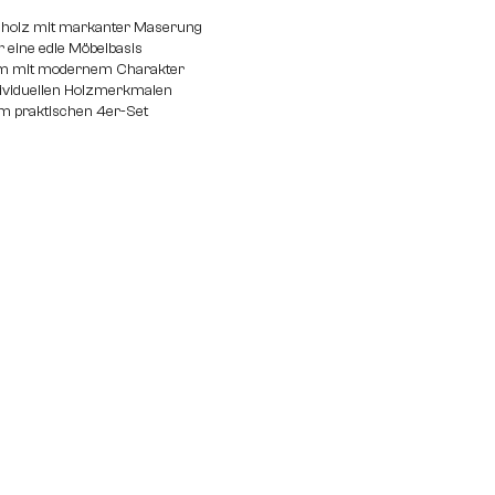
holz mit markanter Maserung
 eine edle Möbelbasis
orm mit modernem Charakter
dividuellen Holzmerkmalen
im praktischen 4er-Set