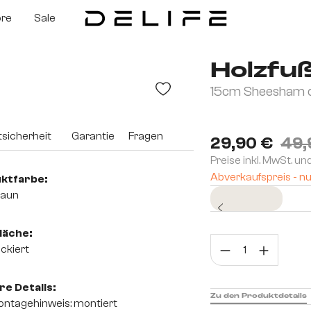
ore
Sale
Holzfu
15cm Sheesham d
sicherheit
Garantie
Fragen
29,90 €
49,
Preise inkl. MwSt. un
Abverkaufspreis - nu
ktfarbe:
raun
Sofort versandfertig
läche:
Prod
ckiert
e Details:
Zu den Produktdetails
ntagehinweis: montiert