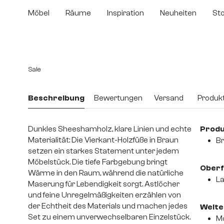
m Hauptinhalt springen
Zur Suche springen
Zur Hauptnavigation springen
Möbel
Räume
Inspiration
Neuheiten
St
Bildergalerie überspringen
Sale
Beschreibung
Bewertungen
Versand
Produkt
Dunkles Sheeshamholz, klare Linien und echte
Produ
Materialität: Die Vierkant-Holzfüße in Braun
B
setzen ein starkes Statement unter jedem
Möbelstück. Die tiefe Farbgebung bringt
Oberf
Wärme in den Raum, während die natürliche
La
Maserung für Lebendigkeit sorgt. Astlöcher
und feine Unregelmäßigkeiten erzählen von
der Echtheit des Materials und machen jedes
Weiter
Set zu einem unverwechselbaren Einzelstück.
Mo