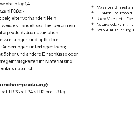
wicht in kg: 1,4
Massives Sheesham
zahl Füße: 4
Dunkler Braunton für
belgleiter vorhanden: Nein
Klare Vierkant-I-F
Naturprodukt mit in
nweis: es handelt sich hierbei um ein
Stabile Ausführung 
turprodukt, das natürlichen
chwankungen und optischen
ränderungen unterliegen kann;
tlöcher und andere Einschlüsse oder
regelmäßigkeiten im Material sind
enfalls natürlich
andverpackung:
ket 1: B23 x T24 x H12 cm - 3 kg