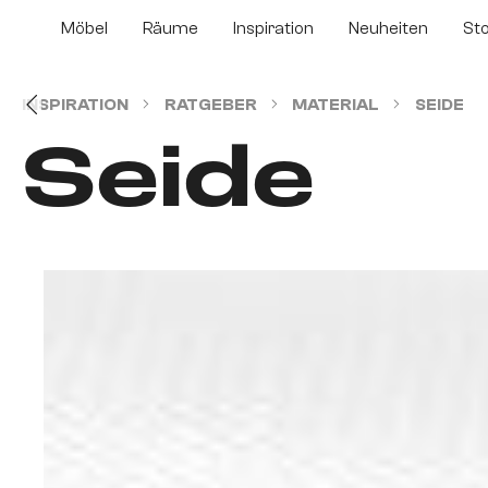
m Hauptinhalt springen
Zur Suche springen
Zur Hauptnavigation springen
Möbel
Räume
Inspiration
Neuheiten
St
INSPIRATION
RATGEBER
MATERIAL
SEIDE
Seide