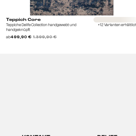
Sofort versandferti
Teppich Core
Teppiche Delife Collection handgewebt und
+12 Varianten erhältlic
handgeknüpft
ab
499,90 €
1.399,90 €