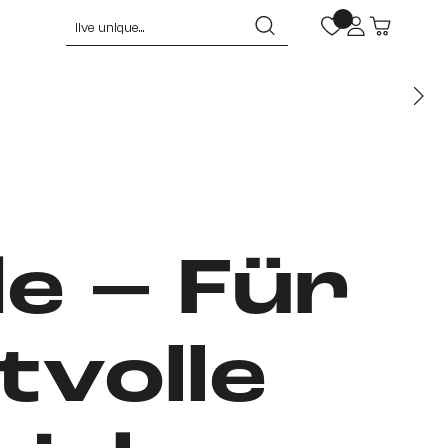
e – Für
tvolle