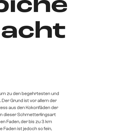
piche
acht
tum zu den begehrtesten und
. Der Grund ist vor allem der
zess aus den Kokonfäden der
n dieser Schmetterlingsart
en Faden, der bis zu 3 km
e Faden ist jedoch so fein,