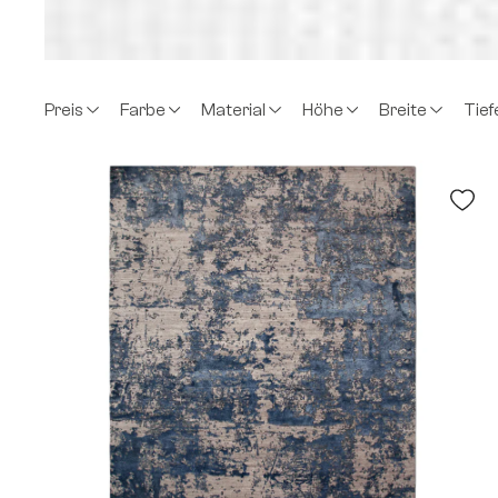
Preis
Farbe
Material
Höhe
Breite
Tief