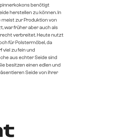
pinnerkokons benötigt
de herstellen zu können. In
 meist zur Produktion von
, war früher aber auch als
recht verbreitet. Heute nutzt
ch für Polstermöbel, da
 viel zu fein und
iche aus echter Seide sind
Sie besitzen einen edlen und
sentieren Seide von ihrer
t