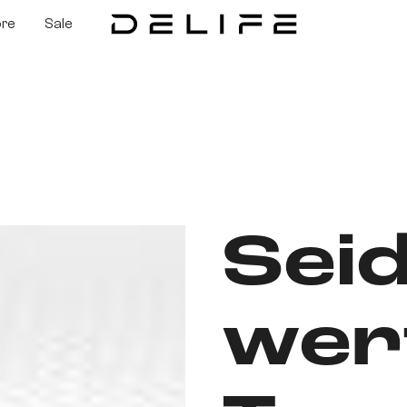
ore
Sale
Seid
wer