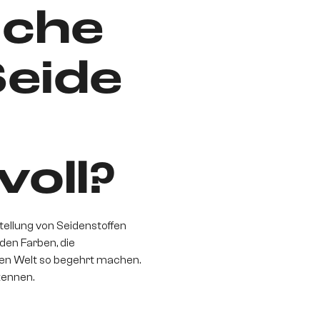
iche
Seide
oll?
ellung von Seidenstoffen
nden Farben, die
zen Welt so begehrt machen.
kennen.