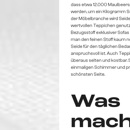
dass etwa 12.000 Maulbeers
werden, um ein Kilogramm Sei
der Möbelbranche wird Seide
wertvollen Teppichen genutzt
Bezugsstoff exklusiver Sofas 
man den feinen Stoff kaum no
Seide für den täglichen Bedarf
anspruchsvoll ist. Auch Tepp
überaus selten und kostbar. 
einmaligen Schimmer und prä
schönsten Seite.
Was
mach