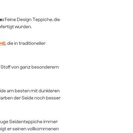
e:
Feine Design Teppiche, die
efertigt wurden.
CHE
, die in traditioneller
er Stoff von ganz besonderem
ide am besten mit dunkleren
Farben der Seide noch besser
auge Seidenteppiche immer
zeigt er seinen vollkommenen