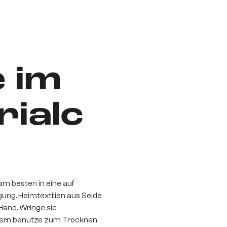
 im
rialc
m besten in eine auf
gung. Heimtextilien aus Seide
Hand. Wringe sie
ndern benutze zum Trocknen