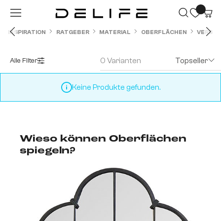
Zum Hauptinhalt springen
INSPIRATION
RATGEBER
MATERIAL
OBERFLÄCHEN
VERSPI
0 Varianten
Topseller
Alle Filter
Keine Produkte gefunden.
Wieso können Oberflächen
spiegeln?