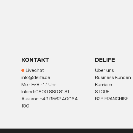
Qualität bitte immer ein bisschen vorsicht
darunter liegende, gepresste Holz freigebe
und kann schnell und unschön aufquellen. St
schlimmsten Fall wird es reißen oder sich 
schlecht und oft auch gar nicht reparieren.
über viele Jahre hinweg Freude machen u
KONTAKT
DELIFE
Livechat
Über uns
info@delife.de
Business Kunden
Mo - Fr 8 - 17 Uhr
Karriere
Inland: 0800 880 81 81
STORE
Ausland: +49 9562 40064
B2B FRANCHISE
100
Wie pflegt man