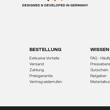
ig. Gerade an den Ecken kann das Dekor einreißen und das
DESIGNED & DEVELOPED IN GERMANY
n. Dieses ist besonders empfindlich gegen Feuchtigkeit
arke Stöße verträgt das Dekor nicht so gut, im
dellenförmig eindrücken. Solche Schäden lassen sich
 Mit der nötigen Sorgfalt werden Ihnen Dekor Möbel aber
nd
bei dem kleinen Preis lacht sogar der Geldbeutel
.
BESTELLUNG
WISSEN
Exklusive Vorteile
FAQ - Häuf
Versand
Pressebere
Zahlung
Gutschein
Preisgarantie
Ratgeber
Vertrag widerrufen
Materialku
 Dekor Oberflächen