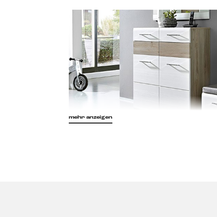
mehr anzeigen
Im Gegensatz zu den sogenannten Furnieren
aus Holz, sondern entweder
aus hochwer
Papierschicht. Das Dekor wird mit einem Ho
liegende Material,
meist MDF oder Spanp
eine fast täuschend echte Widergabe des H
mittlerweile mit einem Dekor erstaunlich g
sehr preiswert, ein Kunststoff Dekor überz
Reinigungseigenschaften
. Behandeln Si