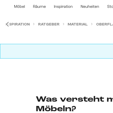
m Hauptinhalt springen
Zur Suche springen
Zur Hauptnavigation springen
Möbel
Räume
Inspiration
Neuheiten
St
INSPIRATION
RATGEBER
MATERIAL
OBERFL
Was versteht m
Möbeln?