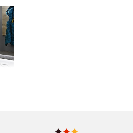
 besteht eine als Dekor deklarierte Oberfläche nicht
tigem Kunststoff
oder einer sehr dünnen
lzmuster bedruckt und sorgfältig auf das darunter
latte
, angebracht. Die moderne Drucktechnik macht
olzes möglich, selbst haptische Strukturen können
ut nachgebildet werden. Möbel mit Dekor Oberfläche sind
eugt zusätzlich noch
mit tollen
e Ihre Dekor Oberflächen trotz der besser werdenden