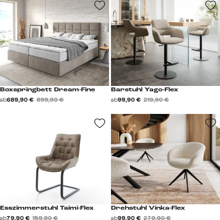
Boxspringbett Dream-Fine
Barstuhl Yago-Flex
ab
689,90 €
899,90 €
ab
99,90 €
219,90 €
Esszimmerstuhl Taimi-Flex
Drehstuhl Vinka-Flex
ab
79,90 €
159,90 €
ab
99,90 €
279,90 €