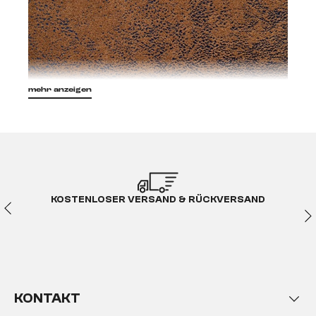
mehr anzeigen
Mikrofaserstoffe, mit velourartiger Oberfläche auch
Microvelours genannt, werden aus extrafeinen
Fasern hergestellt, die sehr dicht miteinander
verwoben werden. Die Fasern sind dabei bis zu
KOSTENLOSER VERSAND & RÜCKVERSAND
zwölfmal dünner als ein menschliches Haar.
Mikrofaserstoffe sind besonders weich und
anschmiegsam, gleichzeitig aber sehr robust und
langlebig. Ein guter Mikrofaserstoff hält mindestens
50.000 Scheuertouren aus und wird deshalb bei
sehr starker Beanspruchung, sogar in einer
KONTAKT
öffentlichen Umgebung, empfohlen