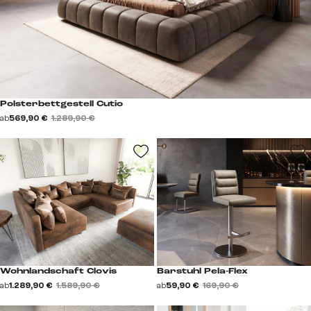
Polsterbettgestell Cutio
ab
569,90 €
1.289,90 €
Wohnlandschaft Clovis
Barstuhl Pela-Flex
ab
1.289,90 €
1.589,90 €
ab
59,90 €
169,90 €