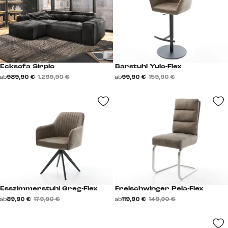
Ecksofa Sirpio
Barstuhl Yulo-Flex
ab
989,90 €
1.299,90 €
ab
99,90 €
159,90 €
Esszimmerstuhl Greg-Flex
Freischwinger Pela-Flex
ab
89,90 €
179,90 €
ab
119,90 €
149,90 €