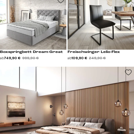
Boxspringbett Dream-Great
Freischwinger Lelio-Flex
ab
749,90 €
999,90 €
ab
109,90 €
249,90 €