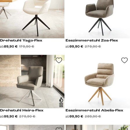
Drehstuhl Yago-Flex
Esszimmerstuhl Zoa-Flex
ab
89,90 €
179,90 €
ab
99,90 €
279,90 €
Drehstuhl Heira-Flex
Esszimmerstuhl Abelia-Flex
ab
99,90 €
279,90 €
ab
99,90 €
289,90 €