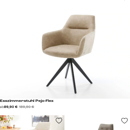
Esszimmerstuhl Pejo-Flex
ab
89,90 €
189,90 €