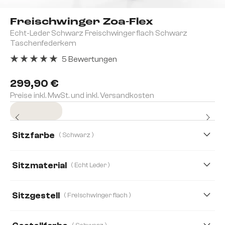
Freischwinger Zoa-Flex
Echt-Leder Schwarz Freischwinger flach Schwarz
Taschenfederkern
5 Bewertungen
Durchschnittliche Bewertung von 5 von 5 Sternen
299,90 €
Preise inkl. MwSt. und inkl. Versandkosten
Sofort versandfertig
Sitzfarbe
( Schwarz )
Sitzmaterial
( Echt Leder )
Echt Leder
Mikrofaser/Bouclé
Bouclé Soft
Sitzgestell
( Freischwinger flach )
Cord
Echt-Leder/Chenille
Mikrofaser