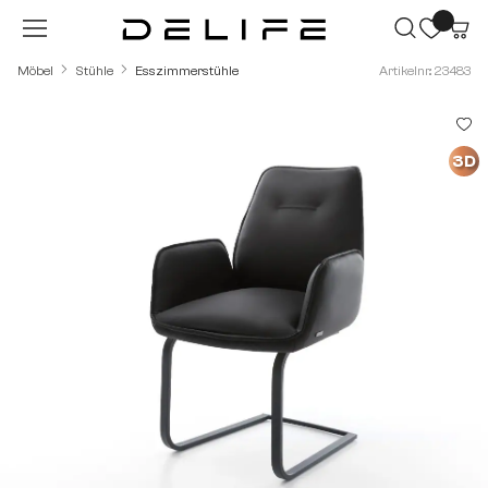
Zum Hauptinhalt springen
Möbel
Stühle
Esszimmerstühle
Artikelnr.: 23483
Bildergalerie überspringen
3D