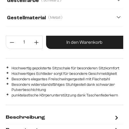
Gestellfarbe
( Schwarz )
Plüsch
Strukturstoff Soft
Teddystoff
Webstoff Soft
Gestellmaterial
( Metall )
Metall
Edelstahl gebürstet
Edelstahl graphit
Produkt Anzahl: Gib den gewünsc
Holz
In den Warenkorb
Hochwertig gepolsterte Sitzschale für besonderen Sitzkomfort
Hochwertiges Echtleder sorgt für besondere Geschmeidigkeit
Besonders elegantes Freischwingergestell mit Flachstahl
Besonders widerstandsfähiges Stuhlgestell dank schwarzer
Pulverbeschichtung
punktelastische Körperunterstützung dank Taschenfederkern
Beschreibung