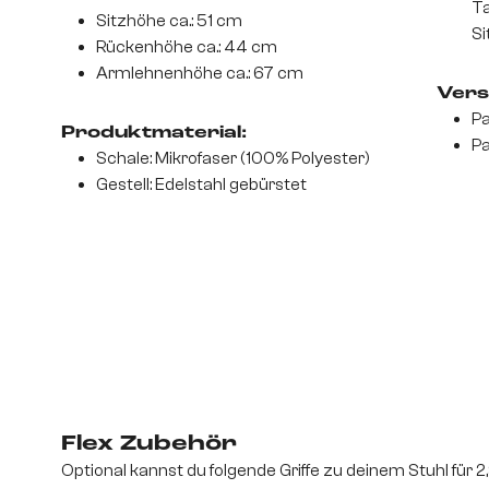
Ta
Sitzhöhe ca.: 51 cm
Si
Rückenhöhe ca.: 44 cm
Armlehnenhöhe ca.: 67 cm
Vers
Pa
Produktmaterial:
Pa
Schale: Mikrofaser (100% Polyester)
Gestell: Edelstahl gebürstet
Flex Zubehör
Optional kannst du folgende Griffe zu deinem Stuhl für 