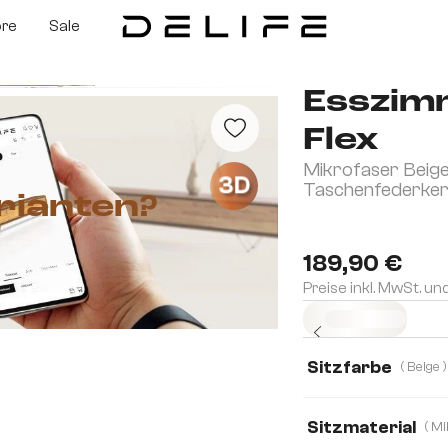
ore
Sale
Esszim
Flex
Mikrofaser Beige
3D
Taschenfederke
rianten?
189,90 €
Preise inkl. MwSt. un
Sofort versandfertig
Sitzfarbe
( Beige )
Sitzmaterial