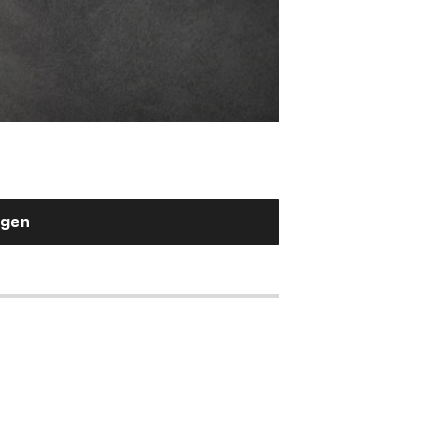
Stuhlgriff Flex-Fla
Metall Effektlackierung Titan
2,90 €
ügen