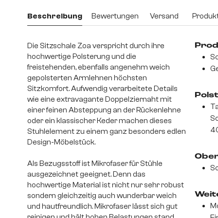
Beschreibung
Bewertungen
Versand
Produkt
Die Sitzschale Zoa verspricht durch ihre
Prod
hochwertige Polsterung und die
Sc
freistehenden, ebenfalls angenehm weich
Ge
gepolsterten Armlehnen höchsten
Sitzkomfort. Aufwendig verarbeitete Details
Pols
wie eine extravagante Doppelziernaht mit
Ta
einer feinen Absteppung an der Rückenlehne
S
oder ein klassischer Keder machen dieses
4
Stuhlelement zu einem ganz besonders edlen
Design-Möbelstück.
Ober
Als Bezugsstoff ist Mikrofaser für Stühle
So
ausgezeichnet geeignet. Denn das
hochwertige Material ist nicht nur sehr robust
Weite
sondern gleichzeitig auch wunderbar weich
Mo
und hautfreundlich. Mikrofaser lässt sich gut
reinigen und hält hohen Belastungen stand.
Ei