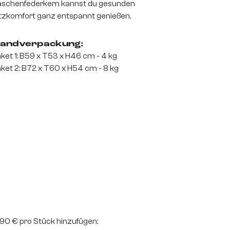
schenfederkern kannst du gesunden
tzkomfort ganz entspannt genießen.
andverpackung:
ket 1: B59 x T53 x H46 cm - 4 kg
ket 2: B72 x T60 x H54 cm - 8 kg
2,90 € pro Stück hinzufügen: