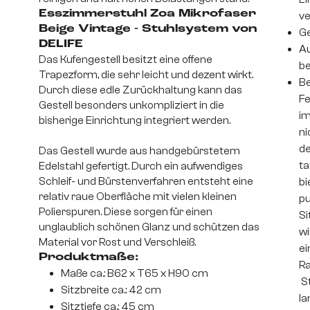
Esszimmerstuhl Zoa Mikrofaser
v
Beige Vintage - Stuhlsystem von
Ge
DELIFE
Au
Das Kufengestell besitzt eine offene
be
Trapezform, die sehr leicht und dezent wirkt.
Be
Durch diese edle Zurückhaltung kann das
Fe
Gestell besonders unkompliziert in die
im
bisherige Einrichtung integriert werden.
ni
de
Das Gestell wurde aus handgebürstetem
ta
Edelstahl gefertigt. Durch ein aufwendiges
Schleif- und Bürstenverfahren entsteht eine
bi
relativ raue Oberfläche mit vielen kleinen
pu
Polierspuren. Diese sorgen für einen
Si
unglaublich schönen Glanz und schützen das
wi
Material vor Rost und Verschleiß.
ei
Produktmaße:
Ra
Maße ca.: B62 x T65 x H90 cm
St
Sitzbreite ca.: 42 cm
la
Sitztiefe ca.: 45 cm