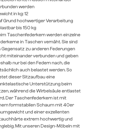
erbunden werden
wicht in kg: 12
f Grund hochwertiger Verarbeitung
lastbar bis 150 kg
im Taschenfederkern werden einzelne
derkerne in Taschen vernäht. Sie sind
 Gegensatz zu anderen Federungen
cht miteinander verbunden und geben
shalb nur bei den Federn nach, die
tsächlich auch belastet werden. So
etet dieser Sitzaufbau eine
nktelastische Unterstützung beim
tzen, während die Wirbelsäule entlastet
rd. Der Taschenfederkern ist mit
nem formstabilen Schaum mit 40er
umgewicht und einer exzellenten
auchhärte extrem hochwertig und
nglebig. Mit unseren Design-Möbeln mit