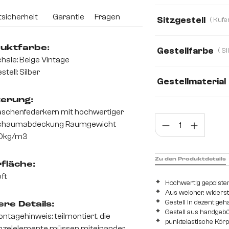
Bouclé Soft
C
sicherheit
Garantie
Fragen
Sitzgestell
Echt-Leder/Chenil
uktfarbe:
Gestellfarbe
Strukturstoff Soft
hale: Beige Vintage
stell: Silber
Gestellmaterial
terung:
Edelstahl gebürst
schenfederkern mit hochwertiger
Prod
chaumabdeckung Raumgewicht
0kg/m3
Zu den Produktdetails
fläche:
ft
Hochwertig gepolster
Aus weicher, widers
Gestell in dezent ge
re Details:
Gestell aus handgeb
ntagehinweis: teilmontiert, die
punktelastische Kör
nzelelemente müssen miteinander