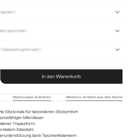
ord
Mikrofaser
Teddystoff
Webstoff Soft
( Kufengestell )
le
Echt Leder
Mikrofaser/Bouclé
Plüsch
( Silber gebürstet )
( Edelstahl gebürstet )
et
Edelstahl graphit
Holz
Metall
ukt Anzahl: Gib den gewünschten Wert ein od
In den Warenkorb
Optionales Zubehör
Weitere Artikel aus der Serie
te Sitzschale für besonderen Sitzkomfort
tandsfähiger Mikrofaser
haltener Trapezform
ürstetem Edelstahl
perunterstützung dank Taschenfederkern