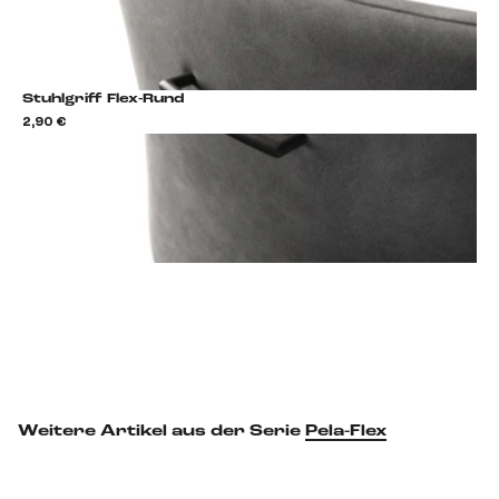
Stuhlgriff Flex-Rund
2,90 €
2,9
Stuhlgriff hinzufügen
Weitere Artikel aus der Serie
Pela-Flex