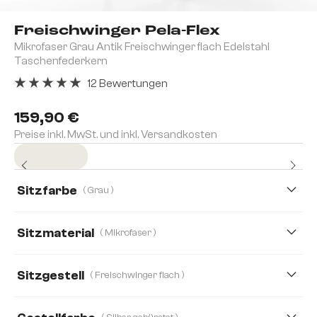
Freischwinger Pela-Flex
Mikrofaser Grau Antik Freischwinger flach Edelstahl
Taschenfederkern
12 Bewertungen
Durchschnittliche Bewertung von 5 von 5 Sternen
159,90 €
Preise inkl. MwSt. und inkl. Versandkosten
Sofort versandfertig
Sitzfarbe
( Grau )
Sitzmaterial
( Mikrofaser )
Mikrofaser
Strukturstoff Soft
Bouclé Soft
Sitzgestell
( Freischwinger flach )
Echt Leder
Webstoff Soft