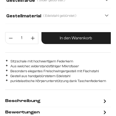
Gestellfarbe
( Silber gebürstet )
Gestellmaterial
( Edelstahl gebürstet )
Edelstahl gebürstet
Edelstahl graphit
Eiche
Produkt Anzahl: Gib den gewünsc
Holz
Metall
In den Warenkorb
Sitzschale mit hochwertigem Federkern
Aus weicher, widerstandsfähiger Mikrofaser
Besonders elegantes Freischwingergestell mit Flachstahl
Gestell aus handgebürstetem Edelstahl
punktelastische Körperunterstützung dank Taschenfederkern
Beschreibung
Bewertungen