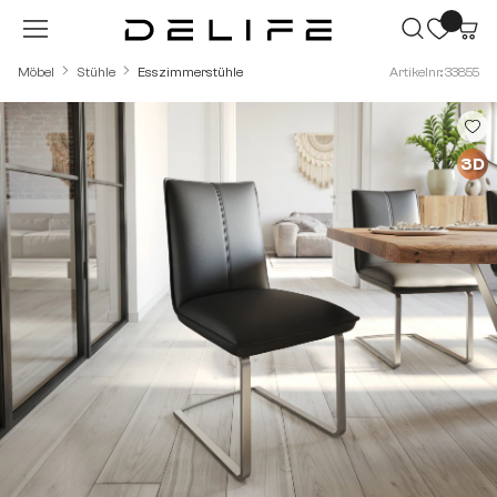
Zum Hauptinhalt springen
Möbel
Stühle
Esszimmerstühle
Artikelnr.: 33855
Bildergalerie überspringen
3D