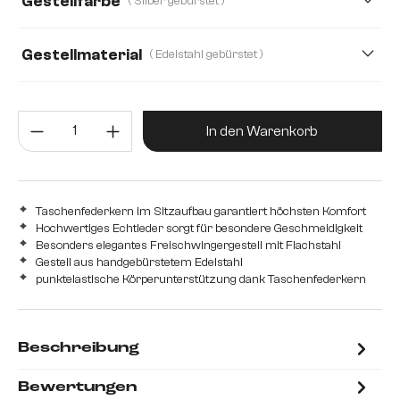
Gestellfarbe
( Silber gebürstet )
Gestellmaterial
( Edelstahl gebürstet )
Edelstahl gebürstet
Edelstahl graphit
Eiche
Produkt Anzahl: Gib den gewünsc
Holz
Metall
In den Warenkorb
Taschenfederkern im Sitzaufbau garantiert höchsten Komfort
Hochwertiges Echtleder sorgt für besondere Geschmeidigkeit
Besonders elegantes Freischwingergestell mit Flachstahl
Gestell aus handgebürstetem Edelstahl
punktelastische Körperunterstützung dank Taschenfederkern
Beschreibung
Bewertungen