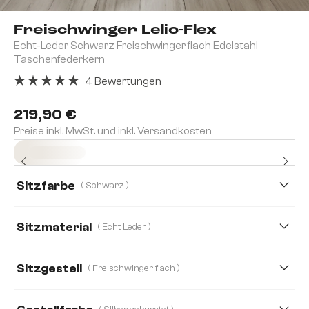
Freischwinger Lelio-Flex
Echt-Leder Schwarz Freischwinger flach Edelstahl
Taschenfederkern
4 Bewertungen
Durchschnittliche Bewertung von 5 von 5 Sternen
219,90 €
Preise inkl. MwSt. und inkl. Versandkosten
Sofort versandfertig
Sitzfarbe
( Schwarz )
Sitzmaterial
( Echt Leder )
Echt Leder
Bouclé Soft
Mikrofaser
Sitzgestell
( Freischwinger flach )
Strukturstoff Soft
Webstoff Soft