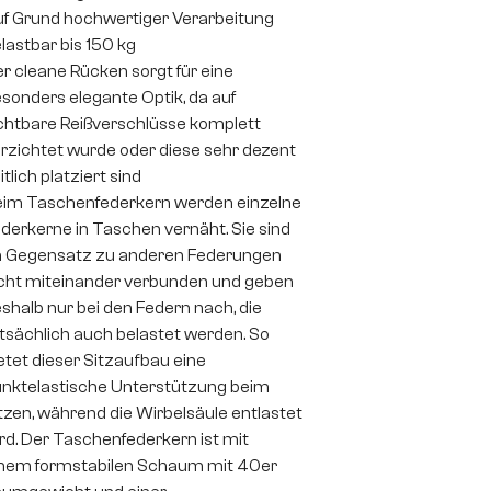
f Grund hochwertiger Verarbeitung
lastbar bis 150 kg
r cleane Rücken sorgt für eine
sonders elegante Optik, da auf
chtbare Reißverschlüsse komplett
rzichtet wurde oder diese sehr dezent
itlich platziert sind
im Taschenfederkern werden einzelne
derkerne in Taschen vernäht. Sie sind
 Gegensatz zu anderen Federungen
cht miteinander verbunden und geben
shalb nur bei den Federn nach, die
tsächlich auch belastet werden. So
etet dieser Sitzaufbau eine
nktelastische Unterstützung beim
tzen, während die Wirbelsäule entlastet
rd. Der Taschenfederkern ist mit
nem formstabilen Schaum mit 40er