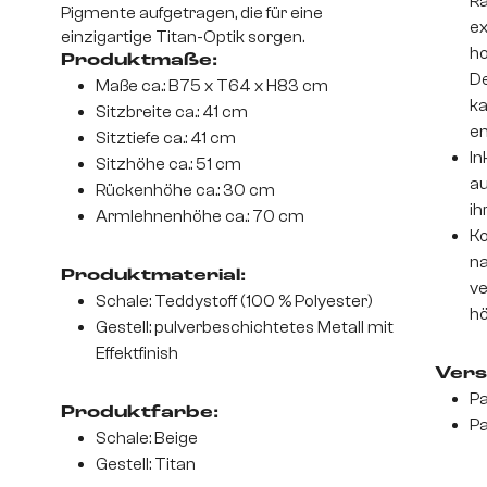
Ra
Pigmente aufgetragen, die für eine
ex
einzigartige Titan-Optik sorgen.
ho
Produktmaße:
De
Maße ca.: B75 x T64 x H83 cm
ka
Sitzbreite ca.: 41 cm
en
Sitztiefe ca.: 41 cm
In
Sitzhöhe ca.: 51 cm
au
Rückenhöhe ca.: 30 cm
ih
Armlehnenhöhe ca.: 70 cm
Ko
na
Produktmaterial:
ve
Schale: Teddystoff (100 % Polyester)
hö
Gestell: pulverbeschichtetes Metall mit
Effektfinish
Vers
Pa
Produktfarbe:
Pa
Schale: Beige
Gestell: Titan