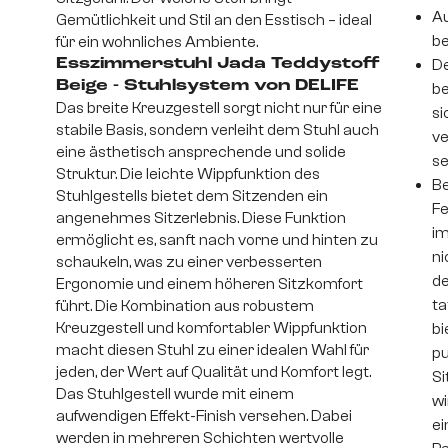
Au
Gemütlichkeit und Stil an den Esstisch – ideal
be
für ein wohnliches Ambiente.
Esszimmerstuhl Jada Teddystoff
De
Beige - Stuhlsystem von DELIFE
be
Das breite Kreuzgestell sorgt nicht nur für eine
si
stabile Basis, sondern verleiht dem Stuhl auch
ve
eine ästhetisch ansprechende und solide
se
Struktur. Die leichte Wippfunktion des
Be
Stuhlgestells bietet dem Sitzenden ein
Fe
angenehmes Sitzerlebnis. Diese Funktion
im
ermöglicht es, sanft nach vorne und hinten zu
ni
schaukeln, was zu einer verbesserten
de
Ergonomie und einem höheren Sitzkomfort
ta
führt. Die Kombination aus robustem
Kreuzgestell und komfortabler Wippfunktion
bi
macht diesen Stuhl zu einer idealen Wahl für
pu
jeden, der Wert auf Qualität und Komfort legt.
Si
Das Stuhlgestell wurde mit einem
wi
aufwendigen Effekt-Finish versehen. Dabei
ei
werden in mehreren Schichten wertvolle