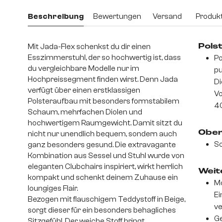
Beschreibung
Bewertungen
Versand
Produkt
Mit Jada-Flex schenkst du dir einen
Pols
Esszimmerstuhl, der so hochwertig ist, dass
Po
du vergleichbare Modelle nur im
pu
Hochpreissegment finden wirst. Denn Jada
Di
verfügt über einen erstklassigen
V
Polsteraufbau mit besonders formstabilem
4
Schaum, mehrfachen Diolen und
hochwertigem Raumgewicht. Damit sitzt du
Ober
nicht nur unendlich bequem, sondern auch
So
ganz besonders gesund. Die extravagante
Kombination aus Sessel und Stuhl wurde von
eleganten Clubchairs inspiriert, wirkt herrlich
Weite
kompakt und schenkt deinem Zuhause ein
Mo
loungiges Flair.
Ei
Bezogen mit flauschigem Teddystoff in Beige,
v
sorgt dieser für ein besonders behagliches
Ge
Sitzgefühl. Der weiche Stoff bringt