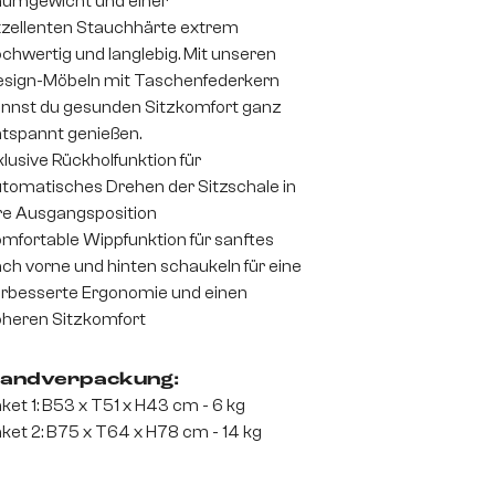
umgewicht und einer
zellenten Stauchhärte extrem
chwertig und langlebig. Mit unseren
sign-Möbeln mit Taschenfederkern
nnst du gesunden Sitzkomfort ganz
tspannt genießen.
klusive Rückholfunktion für
tomatisches Drehen der Sitzschale in
re Ausgangsposition
mfortable Wippfunktion für sanftes
ch vorne und hinten schaukeln für eine
rbesserte Ergonomie und einen
heren Sitzkomfort
andverpackung:
ket 1: B53 x T51 x H43 cm - 6 kg
ket 2: B75 x T64 x H78 cm - 14 kg