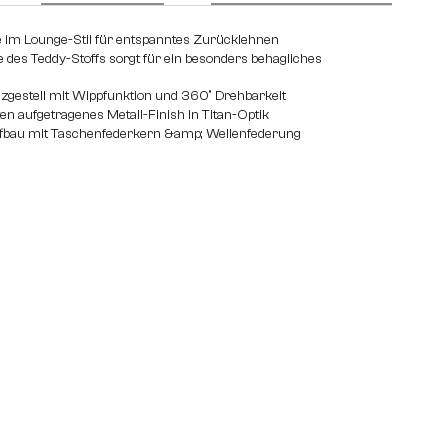
e im Lounge-Stil für entspanntes Zurücklehnen
 des Teddy-Stoffs sorgt für ein besonders behagliches
euzgestell mit Wippfunktion und 360° Drehbarkeit
n aufgetragenes Metall-Finish in Titan-Optik
fbau mit Taschenfederkern &amp; Wellenfederung