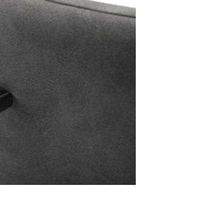
Stuhlgriff Flex-Ru
Metall Effektlackierung Titan
2,90 €