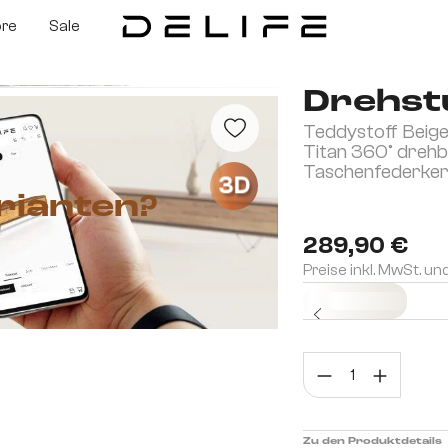
ore
Sale
Drehstu
Teddystoff Beige 
Titan 360° dreh
Taschenfederke
3D
rianten?
289,90 €
Preise inkl. MwSt. un
Sofort versandfertig
Prod
Zu den Produktdetails