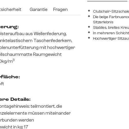
sicherheit
Garantie
Fragen
Clubchair-Sitzschal
Die beige Farbnuance
Sitzerlebnis
terung:
Stabiles, breites Kr
In mehreren Schichte
lsteraufbau aus Wellenfederung,
Hochwertiger Sitzau
nktelastischem Taschenfederkern,
olenunterfütterung mit hochwertiger
ollschaummatte Raumgewicht
3
0kg/m
fläche:
ft
re Details:
ntagehinweis: teilmontiert, die
nzelelemente müssen miteinander
erbunden werden
wicht in kg: 17