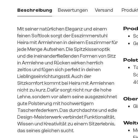
Beschreibung
Bewertungen
Versand
Produkt
Mit seiner natürlichen Eleganz und einem
Prod
feinen Softlook sorgt der Esszimmerstuhl
Sc
Heira mit Armlehnen in deinem Esszimmer für
Ge
jede Menge Aufsehen. Die Spitzkissenoptik
und die ineinanderfließenden Formen von Sitz
Pols
in Armlehne und Rücken wirken herrlich
Ta
zeitlos und fügen sich perfekt in deinen
S
Lieblingseinrichtungsstil. Auch der
4
Sitzkomfort kommt bei Heira mit Armlehnen
nicht zu kurz. Dafür sorgt nicht nur die hohe
Lehne, sondern vor allem seine ausgezeichnet
Ober
gute Polsterung mit hochwertigem
Gl
Taschenfederkern. Das durchdachte und edle
Design-Meisterwerk verbindet Funktionalität,
Weite
Wissen und Kreativität zu einem Sitzerlebnis,
Mo
das seines gleichen sucht.
Ei