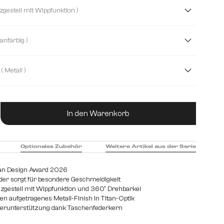
ucle
Bouclé Soft
Cord
Mikrofaser
( Kreuzgestell mit Wippfunktion )
é
Plüsch
Strukturstoff Soft
Teddystoff
( Titanfarbig )
( Metall )
hl gebürstet
Edelstahl graphit
Eiche
Holz
ukt Anzahl: Gib den gewünschten Wert ein od
In den Warenkorb
Optionales Zubehör
Weitere Artikel aus der Serie
an Design Award 2026
der sorgt für besondere Geschmeidigkeit
euzgestell mit Wippfunktion und 360° Drehbarkei
n aufgetragenes Metall-Finish in Titan-Optik
perunterstützung dank Taschenfederkern