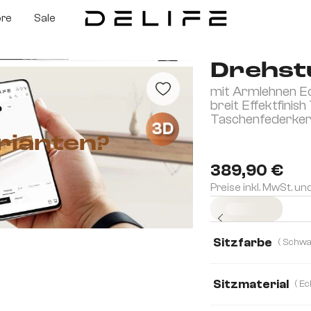
ore
Sale
Drehstu
mit Armlehnen E
breit Effektfinis
Taschenfederke
3D
rianten?
389,90 €
Preise inkl. MwSt. un
Sofort versandfertig
Sitzfarbe
Sitzmaterial