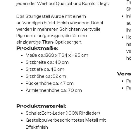
Ta
jeden, der Wert auf Qualität und Komfort legt.
Si
In
Das Stuhlgestell wurde mit einem
aufwendigen Effekt-Finish versehen. Dabei
au
werden in mehreren Schichten wertvolle
ih
Pigmente aufgetragen, die für eine
Ko
einzigartige Titan-Optik sorgen.
na
Produktmaße:
ve
Maße ca.: B63 x T64 x H95 cm
hö
Sitzbreite ca.: 40 cm
Sitztiefe ca.:46 cm
Vers
Sitzhöhe ca.: 52 cm
Pa
Rückenhöhe ca.: 47 cm
Pa
Armlehnenhöhe ca.: 70 cm
Produktmaterial:
Schale: Echt-Leder (100% Rindleder)
Gestell: pulverbeschichtetes Metall mit
Effektfinish