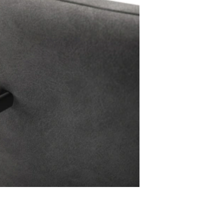
Stuhlgriff Flex-Ru
Metall Effektlackierung Titan
2,90 €