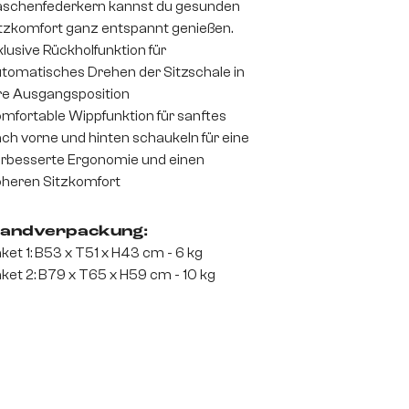
schenfederkern kannst du gesunden
tzkomfort ganz entspannt genießen.
klusive Rückholfunktion für
tomatisches Drehen der Sitzschale in
re Ausgangsposition
mfortable Wippfunktion für sanftes
ch vorne und hinten schaukeln für eine
rbesserte Ergonomie und einen
heren Sitzkomfort
andverpackung:
ket 1: B53 x T51 x H43 cm - 6 kg
ket 2: B79 x T65 x H59 cm - 10 kg