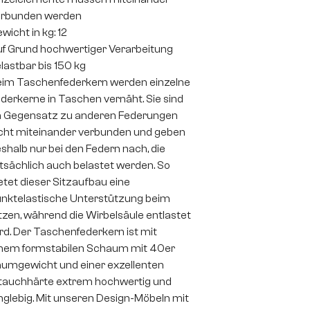
erbunden werden
wicht in kg: 12
f Grund hochwertiger Verarbeitung
lastbar bis 150 kg
im Taschenfederkern werden einzelne
derkerne in Taschen vernäht. Sie sind
 Gegensatz zu anderen Federungen
cht miteinander verbunden und geben
shalb nur bei den Federn nach, die
tsächlich auch belastet werden. So
etet dieser Sitzaufbau eine
nktelastische Unterstützung beim
tzen, während die Wirbelsäule entlastet
rd. Der Taschenfederkern ist mit
nem formstabilen Schaum mit 40er
umgewicht und einer exzellenten
auchhärte extrem hochwertig und
nglebig. Mit unseren Design-Möbeln mit