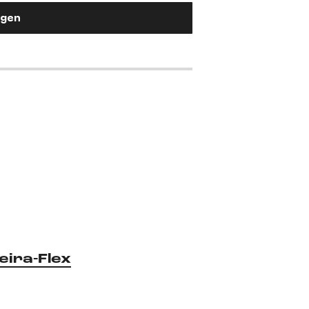
ügen
eira-Flex