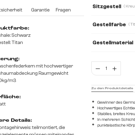
Echt Leder
Bo
Sitzgestell
sicherheit
Garantie
Fragen
Mikrofaser/Boucl
Gestellfarbe
Webstoff Soft
uktfarbe:
hale: Schwarz
Gestellmaterial
stell: Titan
Metall
Edelsta
terung:
Prod
schenfederkern mit hochwertiger
chaumabdeckung Raumgewicht
0kg/m3
Zu den Produktdetails
fläche:
Gewinner des Germ
att
Hochwertiges Echtle
Stabiles, breites Kr
In mehreren Schichte
re Details:
punktelastische Kör
ntagehinweis: teilmontiert, die
nzelelemente müssen miteinander