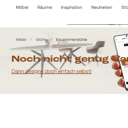
m Hauptinhalt springen
Zur Suche springen
Zur Hauptnavigation springen
Möbel
Räume
Inspiration
Neuheiten
St
Bildergalerie überspringen
Möbel
Stühle
Esszimmerstühle
Noch nicht genug Va
Dann designe doch einfach selbst!