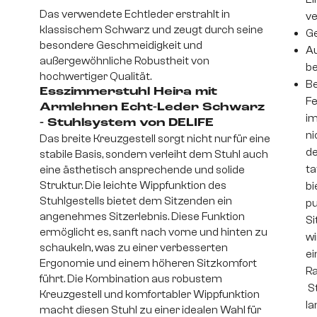
Das verwendete Echtleder erstrahlt in
v
klassischem Schwarz und zeugt durch seine
Ge
besondere Geschmeidigkeit und
Au
außergewöhnliche Robustheit von
be
hochwertiger Qualität.
Be
Esszimmerstuhl Heira mit
Fe
Armlehnen Echt-Leder Schwarz
im
- Stuhlsystem von DELIFE
ni
Das breite Kreuzgestell sorgt nicht nur für eine
de
stabile Basis, sondern verleiht dem Stuhl auch
ta
eine ästhetisch ansprechende und solide
Struktur. Die leichte Wippfunktion des
bi
Stuhlgestells bietet dem Sitzenden ein
pu
angenehmes Sitzerlebnis. Diese Funktion
Si
ermöglicht es, sanft nach vorne und hinten zu
wi
schaukeln, was zu einer verbesserten
ei
Ergonomie und einem höheren Sitzkomfort
Ra
führt. Die Kombination aus robustem
St
Kreuzgestell und komfortabler Wippfunktion
la
macht diesen Stuhl zu einer idealen Wahl für