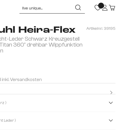
hl Heira-Flex
Artikelnr.:
39195
cht-Leder Schwarz Kreuzgestell
h Titan 360° drehbar Wippfunktion
rn
d inkl. Versandkosten
Kostenlo
Premium
( Schwarz )
( Echt Leder )