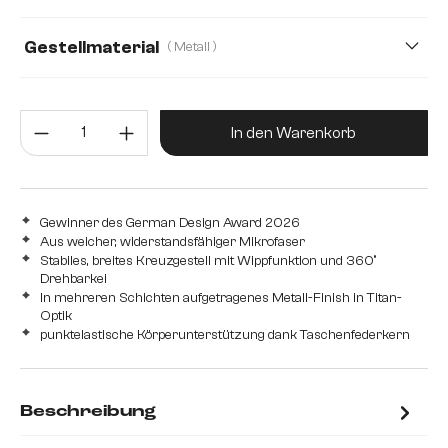
Gestellmaterial
( Metall )
Metall
Edelstahl gebürstet
Edelstahl graphit
Produkt Anzahl: Gib den gewünsc
Eiche
Holz
In den Warenkorb
Gewinner des German Design Award 2026
Aus weicher, widerstandsfähiger Mikrofaser
Stabiles, breites Kreuzgestell mit Wippfunktion und 360°
Drehbarkei
In mehreren Schichten aufgetragenes Metall-Finish in Titan-
Optik
punktelastische Körperunterstützung dank Taschenfederkern
Beschreibung