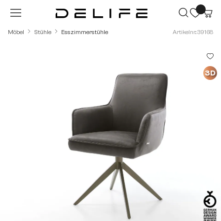
Zum Hauptinhalt springen
Möbel
Stühle
Esszimmerstühle
Artikelnr.: 39168
Bildergalerie überspringen
3D