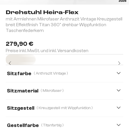
Drehstuhl Heira-Flex
mit Armlehnen Mikrofaser Anthrazit Vintage Kreuzgestell
breit Effektfinish Titan 360° drehbar Wippfunktion
Taschenfederkern
279,90 €
Preise inkl. MwSt. und inkl. Versandkosten
Sofort versandfertig
Sitzfarbe
( Anthrazit Vintage )
Sitzmaterial
( Mikrofaser )
Mikrofaser
Boucle
Bouclé Soft
Cord
Sitzgestell
( Kreuzgestell mit Wippfunktion )
Echt Leder
Mikrofaser/Bouclé
Plüsch
Gestellfarbe
( Titanfarbig )
Strukturstoff Soft
Teddystoff
Webstoff Soft