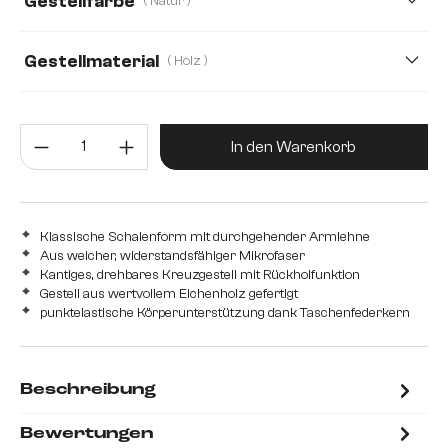
Gestellfarbe
( Natur )
Strukturstoff Soft
Teddystoff
Webstoff Soft
Gestellmaterial
( Holz )
Holz
Edelstahl gebürstet
Edelstahl graphit
Produkt Anzahl: Gib den gewünsc
Metall
In den Warenkorb
Klassische Schalenform mit durchgehender Armlehne
Aus weicher, widerstandsfähiger Mikrofaser
Kantiges, drehbares Kreuzgestell mit Rückholfunktion
Gestell aus wertvollem Eichenholz gefertigt
punktelastische Körperunterstützung dank Taschenfederkern
Beschreibung
Bewertungen