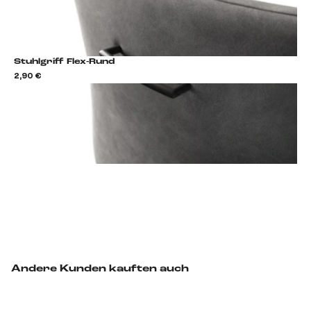
Stuhlgriff Flex-Rund
2,90 €
2,9
Stuhlgriff hinzufügen
Andere Kunden kauften auch