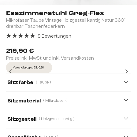
Esszimmerstuhl Greg-Flex
Mikrofaser Taupe Vintage Holzgestell kantig Natur 360°
drehbar Taschenfederkern
8 Bewertungen
Durchschnittliche Bewertung von 5 von 5 Sternen
219,90 €
Preise inkl. MwSt. und inkl. Versandkosten
Versandfertig ca. 28.10.26
Sitzfarbe
( Taupe )
Sitzmaterial
( Mikrofaser )
Mikrofaser
Bouclé Soft
Cord
Echt Leder
Sitzgestell
( Holzgestell kantig )
Mikrofaser/Bouclé, Mikrofaser
Plüsch