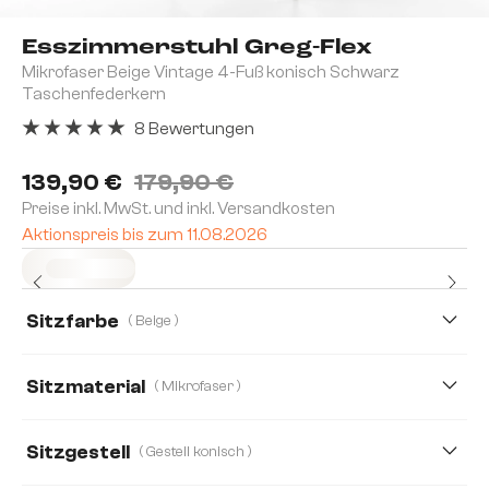
Esszimmerstuhl Greg-Flex
Mikrofaser Beige Vintage 4-Fuß konisch Schwarz
Taschenfederkern
8 Bewertungen
Durchschnittliche Bewertung von 5 von 5 Sternen
139,90 €
179,90 €
Preise inkl. MwSt. und inkl. Versandkosten
Aktionspreis bis zum 11.08.2026
Sofort versandfertig
Sitzfarbe
( Beige )
Sitzmaterial
( Mikrofaser )
Bouclé Soft
Cord
Mikrofaser
Teddystoff
Sitzgestell
( Gestell konisch )
Webstoff Soft
Echt Leder