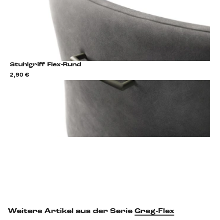
Stuhlgriff Flex-Rund
2,90 €
2,9
Stuhlgriff hinzufügen
Weitere Artikel aus der Serie
Greg-Flex