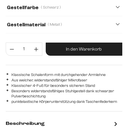
Gestellfarbe
( Schwarz )
Mikrofaser/Bouclé, Mikrofaser
Plüsch
Strukturstoff Soft
Gestellmaterial
( Metall )
Metall
Edelstahl gebürstet
Edelstahl graphit
Produkt Anzahl: Gib den gewünsc
Holz
In den Warenkorb
Klassische Schalenform mit durchgehender Armlehne
Aus weicher, widerstandsfähiger Mikrofaser
Klassischer 4-Fuß für besonders sicheren Stand
Besonders widerstandsfähiges Stuhlgestell dank schwarzer
Pulverbeschichtung
punktelastische Körperunterstützung dank Taschenfederkern
Beschreibung