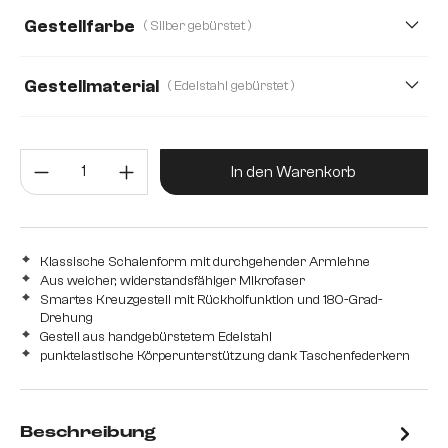
Gestellfarbe
( Silber gebürstet )
Strukturstoff Soft
Teddystoff
Webstoff Soft
Gestellmaterial
( Edelstahl gebürstet )
Edelstahl gebürstet
Edelstahl graphit
Holz
Produkt Anzahl: Gib den gewünsc
Metall
In den Warenkorb
Klassische Schalenform mit durchgehender Armlehne
Aus weicher, widerstandsfähiger Mikrofaser
Smartes Kreuzgestell mit Rückholfunktion und 180-Grad-
Drehung
Gestell aus handgebürstetem Edelstahl
punktelastische Körperunterstützung dank Taschenfederkern
Beschreibung