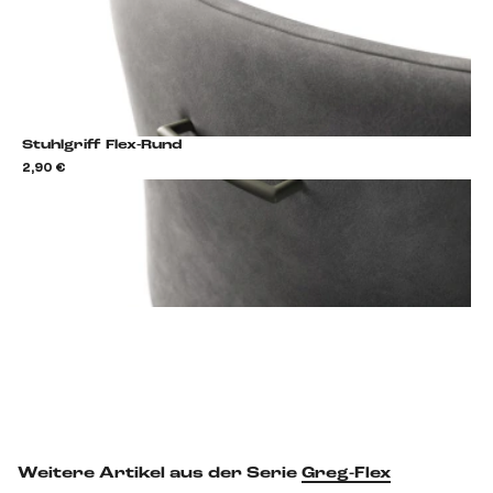
Stuhlgriff Flex-Rund
2,90 €
2,9
Stuhlgriff hinzufügen
Weitere Artikel aus der Serie
Greg-Flex