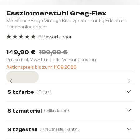
Esszimmerstuhl Greg-Flex
Mikrofaser Beige Vintage Kreuzgestell kantig Edelstahl
Taschenfederkern
8 Bewertungen
Durchschnittliche Bewertung von 5 von 5 Sternen
149,90 €
199,90 €
Preise inkl. MwSt. und inkl. Versandkosten
Aktionspreis bis zum 11.08.2026
Sofort versandfertig
Sitzfarbe
( Beige )
Sitzmaterial
( Mikrofaser )
Cord
Mikrofaser
Bouclé Soft
Echt Leder
Sitzgestell
( Kreuzgestell kantig )
Mikrofaser/Bouclé, Mikrofaser
Plüsch