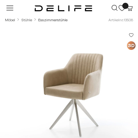
Zum Hauptinhalt springen
Möbel
Stühle
Esszimmerstühle
Artikelnr.: 13508
Bildergalerie überspringen
3D