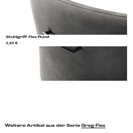
Stuhlgriff Flex-Rund
2,90 €
2,9
Stuhlgriff hinzufügen
Weitere Artikel aus der Serie
Greg-Flex