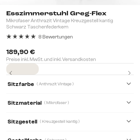
Esszimmerstuhl Greg-Flex
Mikrofaser Anthrazit Vintage Kreuzgestell kantig
Schwarz Taschenfederkern
8 Bewertungen
Durchschnittliche Bewertung von 5 von 5 Sternen
189,90 €
Preise inkl. MwSt. und inkl. Versandkosten
Sofort versandfertig
Sitzfarbe
( Anthrazit Vintage )
Sitzmaterial
( Mikrofaser )
Mikrofaser
Bouclé Soft
Cord
Echt Leder
Sitzgestell
( Kreuzgestell kantig )
Mikrofaser/Bouclé, Mikrofaser
Plüsch