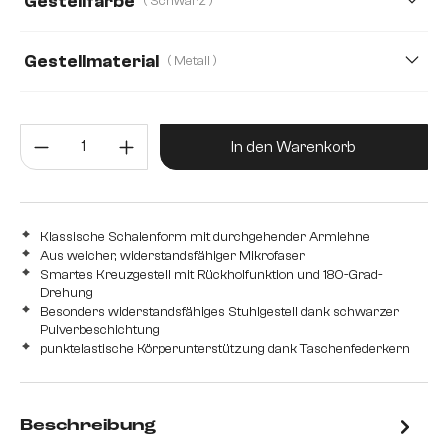
Gestellfarbe
( Schwarz )
Strukturstoff Soft
Teddystoff
Webstoff Soft
Gestellmaterial
( Metall )
Metall
Edelstahl gebürstet
Edelstahl graphit
Produkt Anzahl: Gib den gewünsc
Holz
In den Warenkorb
Klassische Schalenform mit durchgehender Armlehne
Aus weicher, widerstandsfähiger Mikrofaser
Smartes Kreuzgestell mit Rückholfunktion und 180-Grad-
Drehung
Besonders widerstandsfähiges Stuhlgestell dank schwarzer
Pulverbeschichtung
punktelastische Körperunterstützung dank Taschenfederkern
Beschreibung