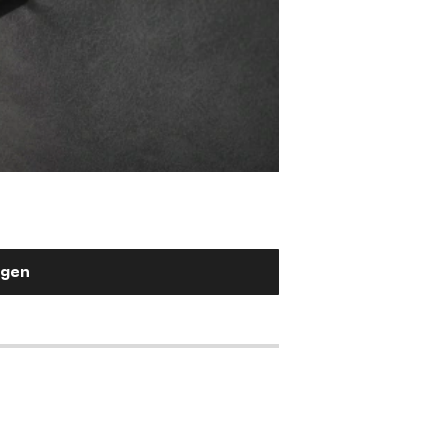
Stuhlgriff Flex-Fla
Metall Schwarz
2,90 €
ügen