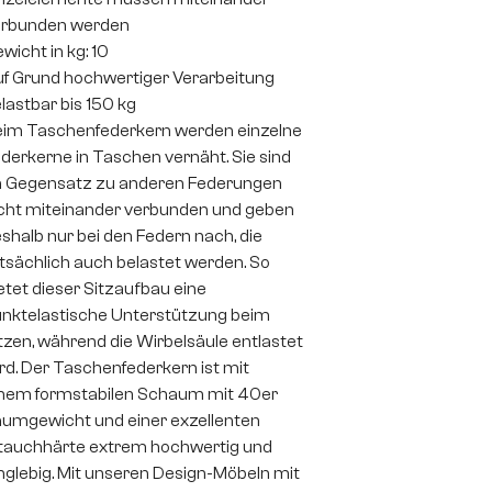
erbunden werden
wicht in kg: 10
f Grund hochwertiger Verarbeitung
lastbar bis 150 kg
im Taschenfederkern werden einzelne
derkerne in Taschen vernäht. Sie sind
 Gegensatz zu anderen Federungen
cht miteinander verbunden und geben
shalb nur bei den Federn nach, die
tsächlich auch belastet werden. So
etet dieser Sitzaufbau eine
nktelastische Unterstützung beim
tzen, während die Wirbelsäule entlastet
rd. Der Taschenfederkern ist mit
nem formstabilen Schaum mit 40er
umgewicht und einer exzellenten
auchhärte extrem hochwertig und
nglebig. Mit unseren Design-Möbeln mit