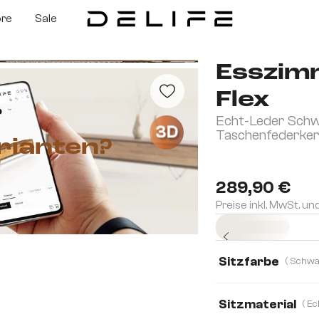
ore
Sale
Esszimm
Flex
Echt-Leder Schw
3D
Taschenfederke
rianten?
289,90 €
Preise inkl. MwSt. un
Sofort versandfertig
Sitzfarbe
Sitzmaterial