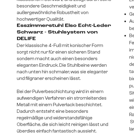
besondere Geschmeidigkeit und
v
außergewöhnliche Robustheit von
Ge
hochwertiger Qualität.
Au
Esszimmerstuhl Elso Echt-Leder
be
Schwarz - Stuhlsystem von
Be
DELIFE
Fe
Der klassische 4-Fuß mit konischer Form
im
sorgt nicht nur für einen sicheren Stand
ni
sondern macht auch einen besonders
de
eleganten Eindruck. Die Stuhlbeine werden
ta
nach unten hin schmaler, was sie eleganter
und filigraner erscheinen lässt.
bi
pu
Bei der Pulverbeschichtung wird in einem
Si
aufwendigen Verfahren ein stromleitendes
wi
Metall mit einem Pulverlack beschichtet.
ei
Dadurch entsteht eine besonders
Ra
regelmäßige und widerstandsfähige
St
Oberfläche, die sich leicht reinigen lässt und
la
überdies einfach fantastisch aussieht.