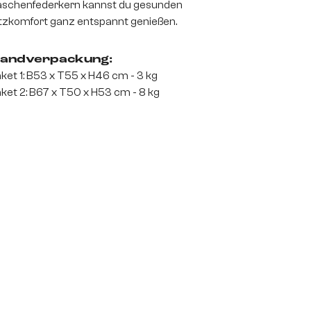
schenfederkern kannst du gesunden
tzkomfort ganz entspannt genießen.
andverpackung:
ket 1: B53 x T55 x H46 cm - 3 kg
ket 2: B67 x T50 x H53 cm - 8 kg