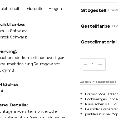
Echt Leder
Co
sicherheit
Garantie
Fragen
Sitzgestell
uktfarbe:
Gestellfarbe
hale: Schwarz
stell: Schwarz
Gestellmaterial
terung:
Metall
Edelsta
schenfederkern mit hochwertiger
Prod
chaumabdeckung Raumgewicht
0kg/m3
Zu den Produktdetails
fläche:
att
Formschöne Sitzscha
Hochwertiges Echtle
Klassischer 4-Fuß f
re Details:
Besonders widerstan
ntagehinweis: teilmontiert, die
punktelastische Kör
nzelelemente müssen miteinander