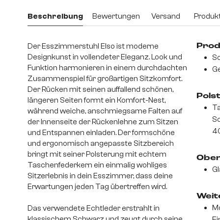
Beschreibung
Bewertungen
Versand
Produkt
Der Esszimmerstuhl Elso ist moderne
Prod
Designkunst in vollendeter Eleganz. Look und
Sc
Funktion harmonieren in einem durchdachten
Ge
Zusammenspiel für großartigen Sitzkomfort.
Der Rücken mit seinen auffallend schönen,
Pols
längeren Seiten formt ein Komfort-Nest,
Ta
während weiche, anschmiegsame Falten auf
S
der Innenseite der Rückenlehne zum Sitzen
4
und Entspannen einladen. Der formschöne
und ergonomisch angepasste Sitzbereich
bringt mit seiner Polsterung mit echtem
Ober
Taschenfederkern ein einmalig wohliges
Gl
Sitzerlebnis in dein Esszimmer, dass deine
Erwartungen jeden Tag übertreffen wird.
Weite
Mo
Das verwendete Echtleder erstrahlt in
klassischem Schwarz und zeugt durch seine
Ei