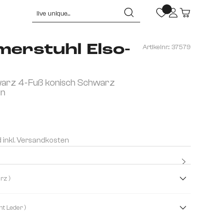
erstuhl Elso-
Artikelnr.:
37579
arz 4-Fuß konisch Schwarz
rn
d inkl. Versandkosten
Kostenlo
Premium
( Schwarz )
( Echt Leder )