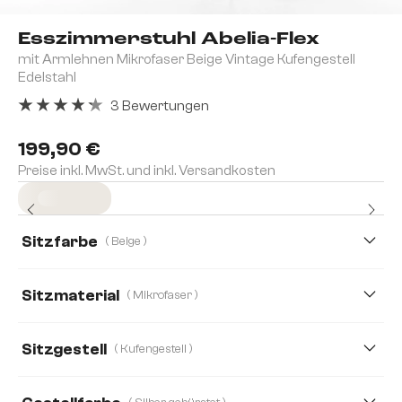
Esszimmerstuhl Abelia-Flex
mit Armlehnen Mikrofaser Beige Vintage Kufengestell
Edelstahl
3 Bewertungen
Durchschnittliche Bewertung von 4.33 von 5 Sternen
199,90 €
Preise inkl. MwSt. und inkl. Versandkosten
Sofort versandfertig
Sitzfarbe
( Beige )
Sitzmaterial
( Mikrofaser )
Bouclé Soft
Cord
Mikrofaser
Teddystoff
Sitzgestell
( Kufengestell )
Webstoff Soft
Boucle
Echt-Leder/Chenille