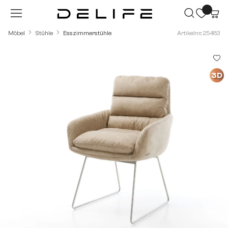
Zum Hauptinhalt springen
Möbel
Stühle
Esszimmerstühle
Artikelnr.: 25483
Bildergalerie überspringen
3D