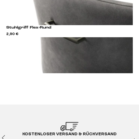
Stuhlgriff Flex-Rund
2,90 €
2,9
Stuhlgriff hinzufügen
KOSTENLOSER VERSAND & RÜCKVERSAND