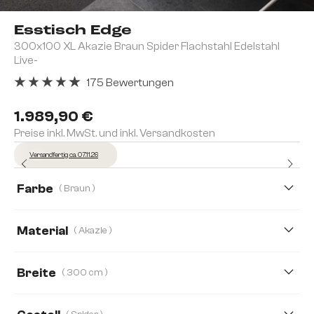
Esstisch Edge
300x100 XL Akazie Braun Spider Flachstahl Edelstahl
Live-
175 Bewertungen
Durchschnittliche Bewertung von 4.91 von 5 Sternen
1.989,90 €
Preise inkl. MwSt. und inkl. Versandkosten
Versandfertig ca. 07.11.26
Farbe
( Braun )
Material
( Akazie )
Akazie
Eiche
Breite
( 300 cm )
300 cm
140 cm
160 cm
180 cm