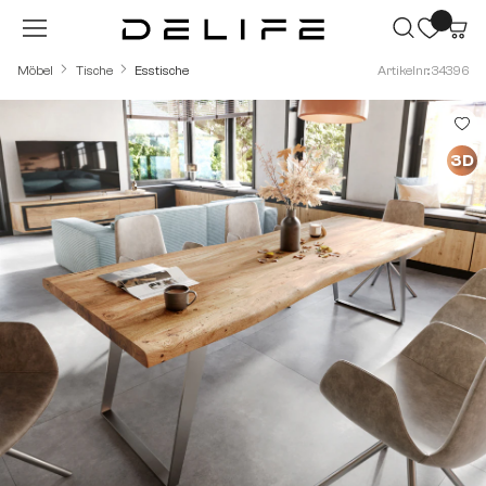
Zum Hauptinhalt springen
Möbel
Tische
Esstische
Artikelnr.: 34396
Bildergalerie überspringen
3D