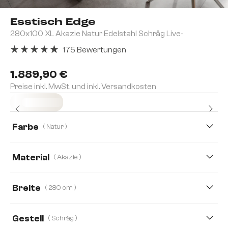
Esstisch Edge
280x100 XL Akazie Natur Edelstahl Schräg Live-
175 Bewertungen
Durchschnittliche Bewertung von 4.91 von 5 Sternen
1.889,90 €
Preise inkl. MwSt. und inkl. Versandkosten
Sofort versandfertig
Farbe
( Natur )
Material
( Akazie )
Akazie
Eiche
Breite
( 280 cm )
140 cm
160 cm
200 cm
260 cm
Gestell
( Schräg )