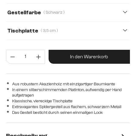
200 cm
220 cm
240 cm
280 cm
Gestellfarbe
( Schwarz )
300 cm
Tischplatte
( 3,5 cm )
3,5 cm
5,5 cm
2,5 cm
4,0 cm
5,0 cm
Produkt Anzahl: Gib den gewünsc
In den Warenkorb
Aus robustem Akazienholz mit einzigartiger Baumkante
In einem silberschimmernden Platinton, aufwendig per Hand
aufgetragen
Klassische, viereckige Tischplatte
Extravagantes Spidergestell aus flachem, schwarzem Metall
Das Gestell besticht durch seinen einmaligen Look