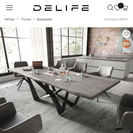
Zum Hauptinhalt springen
Möbel
Tische
Esstische
Artikelnr.: 35417
Bildergalerie überspringen
3D