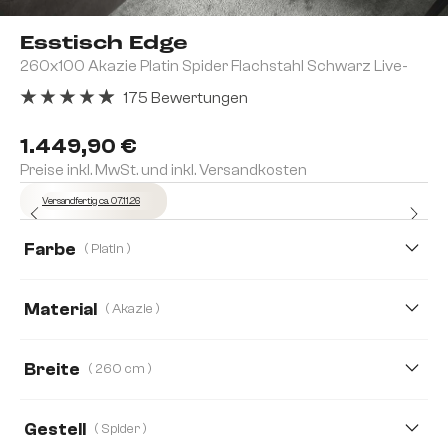
Esstisch Edge
260x100 Akazie Platin Spider Flachstahl Schwarz Live-
175 Bewertungen
Durchschnittliche Bewertung von 4.91 von 5 Sternen
1.449,90 €
Preise inkl. MwSt. und inkl. Versandkosten
Versandfertig ca. 07.11.26
Farbe
( Platin )
Material
( Akazie )
Akazie
Eiche
Breite
( 260 cm )
260 cm
140 cm
160 cm
180 cm
Gestell
( Spider )