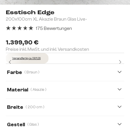
Esstisch Edge
200x100cm XL Akazie Braun Glas Live-
175 Bewertungen
Durchschnittliche Bewertung von 4.91 von 5 Sternen
1.399,90 €
Preise inkl. MwSt. und inkl. Versandkosten
Versandfertig ca. 06.11.26
Farbe
( Braun )
Material
( Akazie )
Akazie
Eiche
Breite
( 200 cm )
200 cm
260 cm
300 cm
140 cm
Gestell
( Glas )