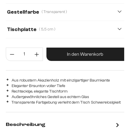
160 cm
180 cm
220 cm
240 cm
Gestellfarbe
( Transparent )
280 cm
Tischplatte
( 5,5 cm )
3,5 cm
5,5 cm
2,5 cm
4,0 cm
5,0 cm
Produkt Anzahl: Gib den gewünsc
In den Warenkorb
Aus robustem Akazienholz mit einzigartiger Baumkante
Eleganter Braunton voller Tiefe
Rechteckige, elegante Tischform
Außergewöhnliches Gestell aus echtem Glas
Transparente Farbgebung verleiht dem Tisch Schwerelosigkeit
Beschreibung