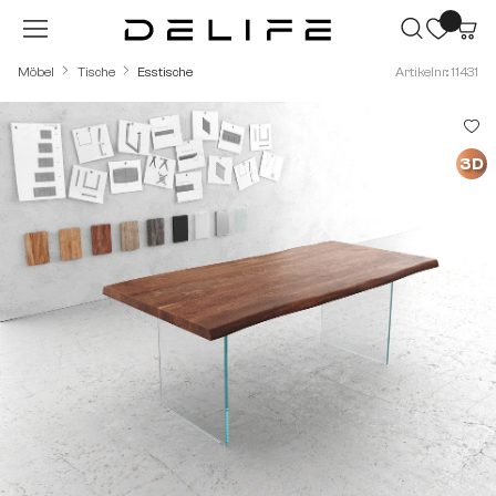
Zum Hauptinhalt springen
Möbel
Tische
Esstische
Artikelnr.: 11431
Bildergalerie überspringen
3D