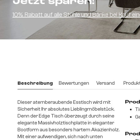
Jetzt sparen!
10% Rabatt auf alle Stühle und Bänke bei Kauf e
Beschreibung
Bewertungen
Versand
Produkt
Dieser atemberaubende Esstisch wird mit
Prod
Sicherheit Ihr absolutes Lieblingmöbelstück.
Ti
Denn der Edge Tisch überzeugt durch seine
Ge
elegante Massivholztischplatte in eleganter
Bootform aus besonders hartem Akazienholz.
Prod
Mit einer aufwendigen, sich nach unten