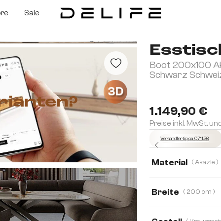
ore
Sale
Esstisc
Boot 200x100 Ak
Schwarz Schwei
3D
rianten?
1.149,90 €
Preise inkl. MwSt. un
Versandfertig ca. 07.11.26
Material
( Akazie )
Akazie
Eiche
Breite
( 200 cm )
200 cm
240 