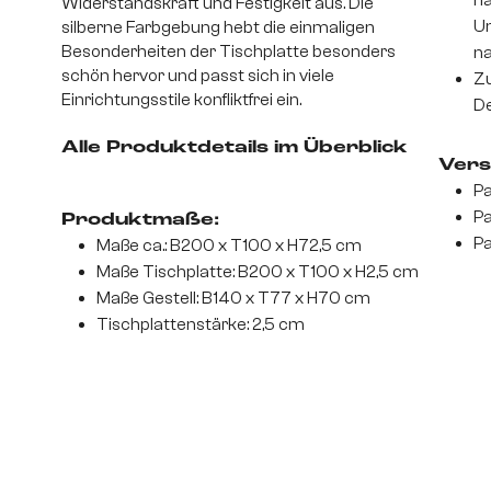
na
Widerstandskraft und Festigkeit aus. Die
Un
silberne Farbgebung hebt die einmaligen
Besonderheiten der Tischplatte besonders
na
schön hervor und passt sich in viele
Zu
Einrichtungsstile konfliktfrei ein.
De
Alle Produktdetails im Überblick
Vers
Pa
Pa
Produktmaße:
Pa
Maße ca.: B200 x T100 x H72,5 cm
Maße Tischplatte: B200 x T100 x H2,5 cm
Maße Gestell: B140 x T77 x H70 cm
Tischplattenstärke: 2,5 cm