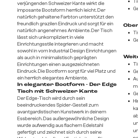
Ti
verjüngenden Schweizer Kante wirkt die
Ge
imposante Bootsform herrlich leicht. Der
natürlich gehaltene Farbton unterstützt den
freundlich grazilen Eindruck und sorgt für ein
Ober
natürlich angenehmes Ambiente. Der Tisch
Ti
lässt sich unkompliziert in viele
Ge
Einrichtungsstile integrieren und macht
sowohl in vom Industrial Design Einrichtungen
Weite
als auch in minimalistisch geprägten
Ti
Einrichtungen einen ausgezeichneten
Eindruck. Die Bootform sorgt für viel Platz und
Ge
ein herrlich elegantes Ambiente.
Au
In eleganter Bootform - Der Edge
m
Tisch mit Schweizer Kante
Ge
Der Edge-Tisch wird durch sein
Hi
beeindruckendes Spider-Gestell zum
ka
avantgardistischen Kunstwerk in deinem
ab
Essbereich. Das außergewöhnliche Design
un
wurde aufwendig aus flachem Edelstahl
um
gefertigt und zeichnet sich durch seine