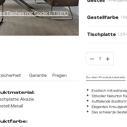
Gestell
ines Tisches mit Code: ETSB10
Gestellfarbe
Tischplatte
2,5 cm
3,0 cm
Prod
sicherheit
Garantie
Fragen
Zu den Produktdetails
Esstisch mit extrav
uktmaterial:
Stilvoller Naturton f
schplatte: Akazie
Auffallende Bootfor
stell: Metall
Elegantes Kreuzgeste
Das schwarze Gestell
uktfarbe: