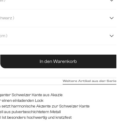
( Kreuzgestell )
( Schwarz )
( 2,5 cm )
ukt Anzahl: Gib den gewünschten Wert ein od
In den Warenkorb
Weitere Artikel aus der Serie
aganter Schweizer Kante aus Akazie
ür einen einladenden Look
m setzt harmonische Akzente zur Schweizer Kante
ll aus pulverbeschichtetem Metall
 ist besonders hochwertig und kratzfest