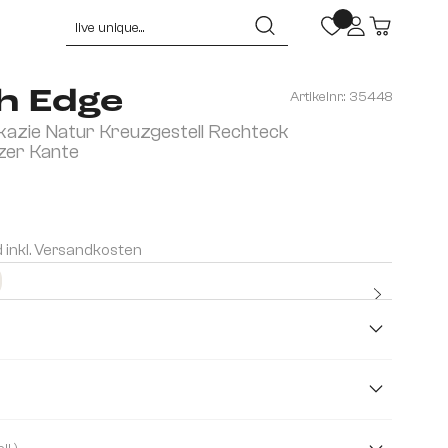
h Edge
Artikelnr.:
35448
azie Natur Kreuzgestell Rechteck
zer Kante
d inkl. Versandkosten
Kostenlo
Premium
cm
300 cm