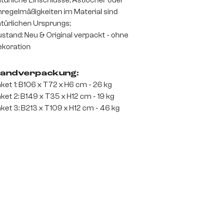
türliche Einschlüsse, Astlöcher oder
regelmäßigkeiten im Material sind
türlichen Ursprungs;
stand: Neu & Original verpackt - ohne
koration
andverpackung:
ket 1: B106 x T72 x H6 cm - 26 kg
ket 2: B149 x T35 x H12 cm - 19 kg
ket 3: B213 x T109 x H12 cm - 46 kg