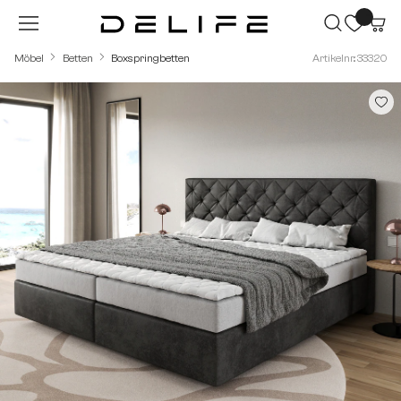
Zum Hauptinhalt springen
Möbel
Betten
Boxspringbetten
Artikelnr.: 33320
Bildergalerie überspringen