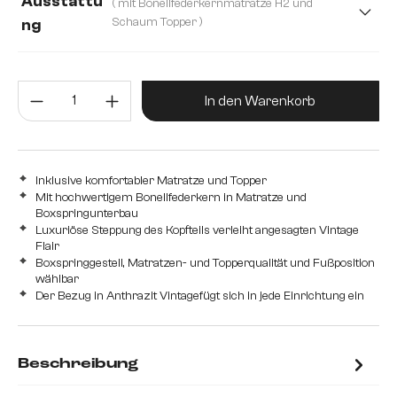
Ausstattu
( mit Bonellfederkernmatratze H2 und
200 cm
Schaum Topper )
ng
mit Bonellfederkernmatratze H2 und Schaum Topper
Produkt Anzahl: Gib den gewünsc
mit Taschenfederkernmatratze H2/H3 und Visco Topper
In den Warenkorb
Inklusive komfortabler Matratze und Topper
Mit hochwertigem Bonellfederkern in Matratze und
Boxspringunterbau
Luxuriöse Steppung des Kopfteils verleiht angesagten Vintage
Flair
Boxspringgestell, Matratzen- und Topperqualität und Fußposition
wählbar
Der Bezug in Anthrazit Vintagefügt sich in jede Einrichtung ein
Beschreibung