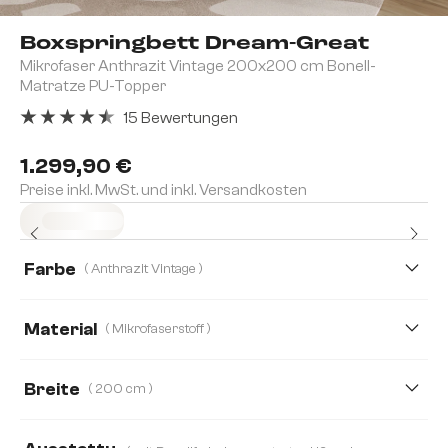
Boxspringbett Dream-Great
Mikrofaser Anthrazit Vintage 200x200 cm Bonell-
Matratze PU-Topper
15 Bewertungen
Durchschnittliche Bewertung von 4.4 von 5 Sternen
1.299,90 €
Preise inkl. MwSt. und inkl. Versandkosten
Sofort versandfertig
Farbe
( Anthrazit Vintage )
Material
( Mikrofaserstoff )
Mikrofaserstoff
Kunstleder
Lederimitat
Breite
( 200 cm )
120 cm
140 cm
160 cm
180 cm