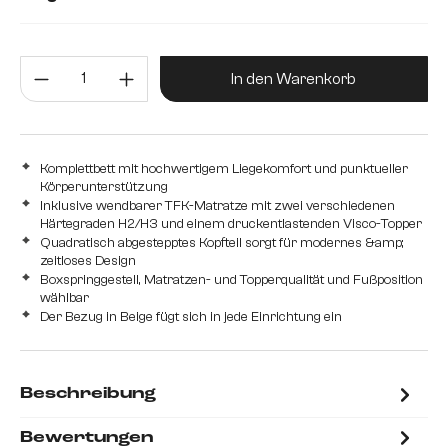
mit Bonellfederkernmatratze H2 und Schaum Topper
Produkt Anzahl: Gib den gewünsc
mit Taschenfederkernmatratze H2/H3 und Visco Topper
In den Warenkorb
Komplettbett mit hochwertigem Liegekomfort und punktueller
Körperunterstützung
Inklusive wendbarer TFK-Matratze mit zwei verschiedenen
Härtegraden H2/H3 und einem druckentlastenden Visco-Topper
Quadratisch abgestepptes Kopfteil sorgt für modernes &amp;
zeitloses Design
Boxspringgestell, Matratzen- und Topperqualität und Fußposition
wählbar
Der Bezug in Beige fügt sich in jede Einrichtung ein
Beschreibung
Bewertungen