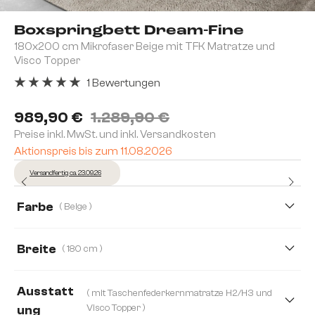
Boxspringbett Dream-Fine
180x200 cm Mikrofaser Beige mit TFK Matratze und
Visco Topper
1 Bewertungen
Durchschnittliche Bewertung von 5 von 5 Sternen
989,90 €
1.289,90 €
Preise inkl. MwSt. und inkl. Versandkosten
Aktionspreis bis zum 11.08.2026
Versandfertig ca. 23.09.26
Farbe
( Beige )
Breite
( 180 cm )
140 cm
160 cm
180 cm
200 cm
Ausstatt
( mit Taschenfederkernmatratze H2/H3 und
120 cm
Visco Topper )
ung