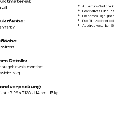
uktmaterial:
Außergewöhnliche kü
tall
Dekoratives Bild für 
Ein echtes Highlight 
Das Bild zeichnet si
uktfarbe:
Ausdrucksstarker Sti
hrfarbig
fläche:
rwittert
re Details:
ntagehinweis: montiert
wicht in kg:
andverpackung:
ket 1: B128 x T128 x H4 cm - 15 kg