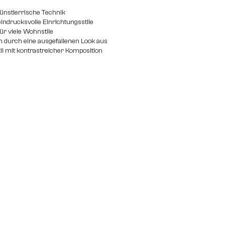
nstlerrische Technik
eindrucksvolle Einrichtungsstile
für viele Wohnstile
ch durch eine ausgefallenen Look aus
l mit kontrastreicher Komposition