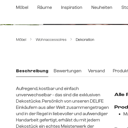
m Hauptinhalt springen
Zur Suche springen
Zur Hauptnavigation springen
Möbel
Räume
Inspiration
Neuheiten
St
Bildergalerie überspringen
Möbel
Wohnaccessoires
Dekoration
Beschreibung
Bewertungen
Versand
Produkt
Aufregend, kostbar und einfach
unverwechselbar - das sind die exklusiven
Alle
Dekostücke. Persönlich von unseren DELIFE
Einkäufern aus aller Welt zusammengetragen
Prod
und in der Regel in liebevoller und aufwendiger
Ma
Handarbeit gefertigt, erhälst du mit jedem
Dekostück ein echtes Meisterwerk der