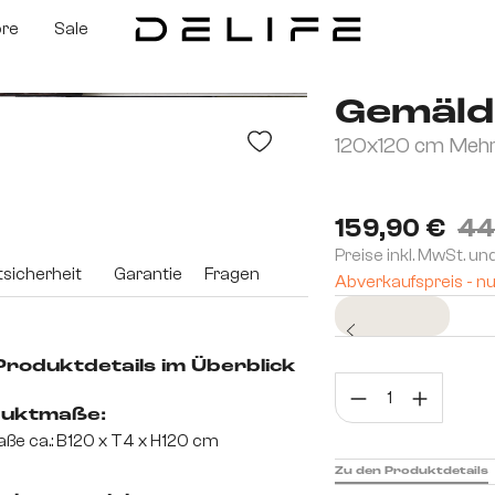
ore
Sale
Gemäld
120x120 cm Mehrf
159,90 €
44
Preise inkl. MwSt. un
sicherheit
Garantie
Fragen
Abverkaufspreis - nu
Sofort versandfertig
 Produktdetails im Überblick
Prod
uktmaße:
ße ca.: B120 x T4 x H120 cm
Zu den Produktdetails