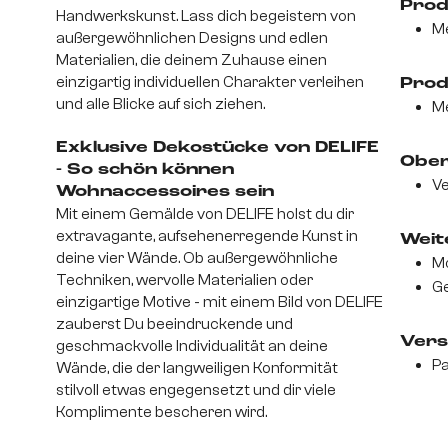
Prod
Handwerkskunst. Lass dich begeistern von
Me
außergewöhnlichen Designs und edlen
Materialien, die deinem Zuhause einen
einzigartig individuellen Charakter verleihen
Prod
und alle Blicke auf sich ziehen.
Me
Exklusive Dekostücke von DELIFE
Ober
- So schön können
Ve
Wohnaccessoires sein
Mit einem Gemälde von DELIFE holst du dir
extravagante, aufsehenerregende Kunst in
Weite
deine vier Wände. Ob außergewöhnliche
Mo
Techniken, wervolle Materialien oder
Ge
einzigartige Motive - mit einem Bild von DELIFE
zauberst Du beeindruckende und
Vers
geschmackvolle Individualität an deine
Pa
Wände, die der langweiligen Konformität
stilvoll etwas engegensetzt und dir viele
Komplimente bescheren wird.