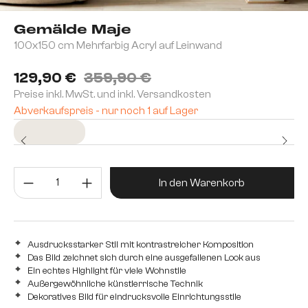
Gemälde Maje
100x150 cm Mehrfarbig Acryl auf Leinwand
129,90 €
359,90 €
Preise inkl. MwSt. und inkl. Versandkosten
Abverkaufspreis - nur noch 1 auf Lager
Sofort versandfertig
Produkt Anzahl: Gib den gewünsc
In den Warenkorb
Ausdrucksstarker Stil mit kontrastreicher Komposition
Das Bild zeichnet sich durch eine ausgefallenen Look aus
Ein echtes Highlight für viele Wohnstile
Außergewöhnliche künstlerrische Technik
Dekoratives Bild für eindrucksvolle Einrichtungsstile