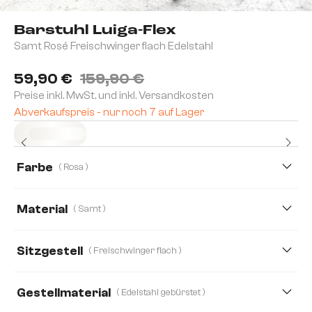
Barstuhl Luiga-Flex
Samt Rosé Freischwinger flach Edelstahl
59,90 €
159,90 €
Preise inkl. MwSt. und inkl. Versandkosten
Abverkaufspreis - nur noch 7 auf Lager
Sofort versandfertig
Farbe
( Rosa )
Material
( Samt )
Samt
Strukturstoff
Sitzgestell
( Freischwinger flach )
Gestellmaterial
( Edelstahl gebürstet )