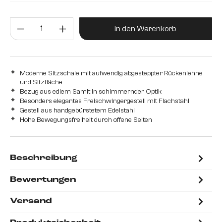
Edelstahl gebürstet
Metall
Produkt Anzahl: Gib den gewünsc
In den Warenkorb
Moderne Sitzschale mit aufwendig abgesteppter Rückenlehne
und Sitzfläche
Bezug aus edlem Samit in schimmernder Optik
Besonders elegantes Freischwingergestell mit Flachstahl
Gestell aus handgebürstetem Edelstahl
Hohe Bewegungsfreiheit durch offene Seiten
Beschreibung
Bewertungen
Versand