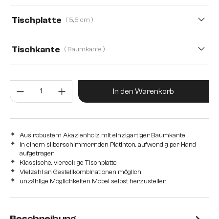
140 cm
160 cm
180 cm
240 cm
Rechteck
Boot
Oval
Tischplatte
( 5,5 cm )
280 cm
3,5 cm
5,5 cm
1,0 cm
2,5 cm
4,0 cm
Tischkante
( Baumkante )
Baumkante
Flow-Edge
Gerade Kante
Produkt Anzahl: Gib den gewünsc
Schweizer Kante
In den Warenkorb
Aus robustem Akazienholz mit einzigartiger Baumkante
In einem silberschimmernden Platinton, aufwendig per Hand
aufgetragen
Klassische, viereckige Tischplatte
Vielzahl an Gestellkombinationen möglich
unzählige Möglichkeiten Möbel selbst herzustellen