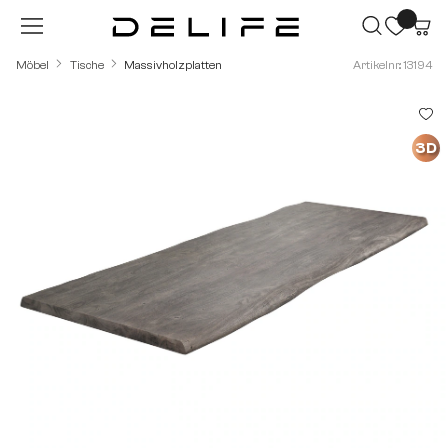
Zum Hauptinhalt springen
Möbel
Tische
Massivholzplatten
Artikelnr.: 13194
Bildergalerie überspringen
3D