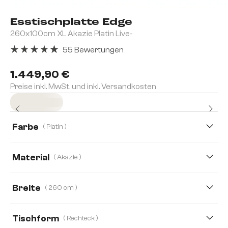
Esstischplatte Edge
260x100cm XL Akazie Platin Live-
55 Bewertungen
Durchschnittliche Bewertung von 4.96 von 5 Sternen
1.449,90 €
Preise inkl. MwSt. und inkl. Versandkosten
Sofort versandfertig
Farbe
( Platin )
Material
( Akazie )
Akazie
Eiche
Keramik
Breite
( 260 cm )
200 cm
220 cm
260 cm
300 cm
Tischform
( Rechteck )