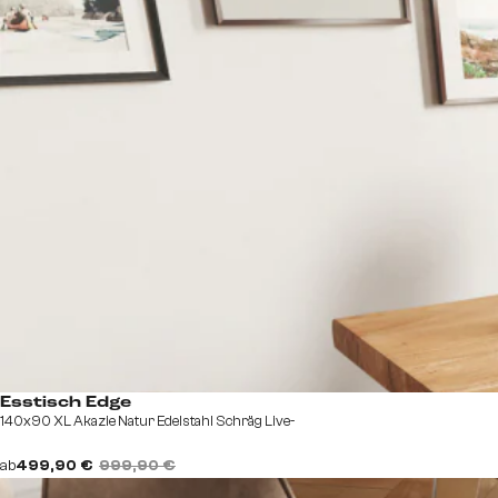
Esstisch Edge
140x90 XL Akazie Natur Edelstahl Schräg Live-
ab
499,90 €
999,90 €