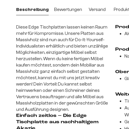
Beschreibung
Bewertungen
Versand
Produkt
Diese Edge Tischplatten lassen keinen Raum
Prod
mehr für Kompromisse. Unsere Platten aus
Ak
Massivholz sind nun auch für Do-It-Yourself-
Individualisten erhältlich und bieten unzählige
Prod
Möglichkeiten, einzigartige Möbel selbst
Na
herzustellen. Wenn du keine fertigen Möbel
kaufen möchtest, sondern dein Mobiliar aus
Massivholz ganz einfach selbst gestalten
Ober
möchtest, kannst du mit uns jetzt kreativ
Gl
werden! Dein Vorteil: Du kannst selbst
heimwerken oder einen Schreiner deines
Weite
Vertrauens beauftragen und alle Möbel aus
Ti
Massivholzplatten in der gewünschten Größe
Au
und Ausführung designen.
Wu
Einfach zeitlos – Die Edge
Ge
Tischplatte aus nachhaltigem
Akazie
Hi