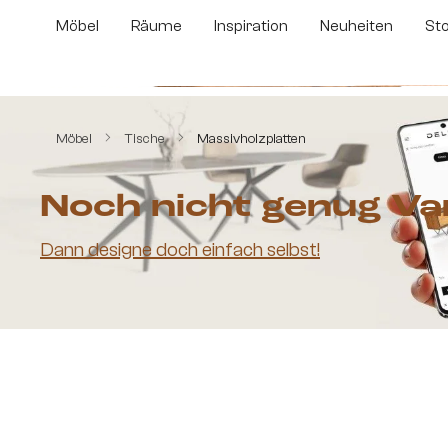
m Hauptinhalt springen
Zur Suche springen
Zur Hauptnavigation springen
Möbel
Räume
Inspiration
Neuheiten
St
Bildergalerie überspringen
Möbel
Tische
Massivholzplatten
Noch nicht genug Va
Dann designe doch einfach selbst!