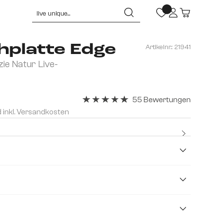
hplatte Edge
Artikelnr.:
21941
e Natur Live-
55 Bewertungen
Durchschnittliche Bewertung von 4.96 
d inkl. Versandkosten
Kostenlo
Premium
Keramik