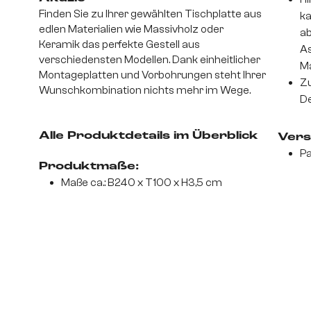
Finden Sie zu Ihrer gewählten Tischplatte aus
ka
edlen Materialien wie Massivholz oder
ab
Keramik das perfekte Gestell aus
As
verschiedensten Modellen. Dank einheitlicher
Ma
Montageplatten und Vorbohrungen steht Ihrer
Zu
Wunschkombination nichts mehr im Wege.
De
Alle Produktdetails im Überblick
Vers
Pa
Produktmaße:
Maße ca.: B240 x T100 x H3,5 cm