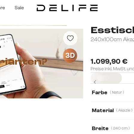
ore
Sale
Esstisc
240x100cm Akazi
3D
rianten?
1.099,90 €
Preise inkl. MwSt. un
Sofort versandfertig
Farbe
( Natur )
Material
( Akazie )
Akazie
Eiche
Breite
( 240 cm )