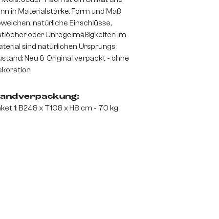
nn in Materialstärke, Form und Maß
weichen; natürliche Einschlüsse,
tlöcher oder Unregelmäßigkeiten im
terial sind natürlichen Ursprungs;
stand: Neu & Original verpackt - ohne
koration
andverpackung:
ket 1: B248 x T108 x H8 cm - 70 kg