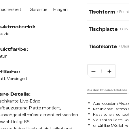
140 cm
200 
sicherheit
Garantie
Fragen
Tischform
180 cm
220 c
Rechteck
Boo
uktmaterial:
Tischplatte
azie
3,5 cm
1,0 cm
Tischkante
uktfarbe:
tur
Baumkante
F
Prod
fläche:
att, Versiegelt
Zu den Produktdetails
re Details:
schkante: Live-Edge
Aus robustem Akazie
fbauzustand: Platte montiert,
Natürlicher Farbton
Klassischer, rechtec
nschgestell müsste montiert werden
Vielzahl an Gestellk
wicht in kg: 68
unzählige Möglichkei
nweis: Jeder Tisch ist ein Unikat und