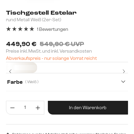
Tischgestell Estelar
rund Metall Weiß (2er-Set)
1 Bewertungen
Durchschnittliche Bewertung von 5 von 5 Sternen
449,90 €
549,90 € UVP
Preise inkl. MwSt. und inkl. Versandkosten
Abverkaufspreis - nur solange Vorrat reicht
Sofort versandfertig
Farbe
( Weiß )
Produkt Anzahl: Gib den gewünsc
In den Warenkorb