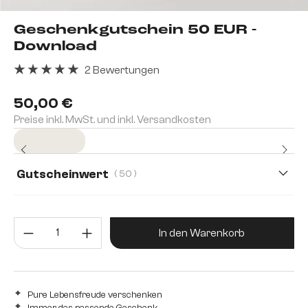
Geschenkgutschein 50 EUR -
Download
2 Bewertungen
Durchschnittliche Bewertung von 5 von 5 Sternen
50,00 €
Preise inkl. MwSt. und inkl. Versandkosten
Sofort versandfertig
Gutscheinwert
( 50 )
50
75
100
150
200
Produkt Anzahl: Gib den gewünsc
300
500
In den Warenkorb
Pure Lebensfreude verschenken
Immer das passende Geschenk