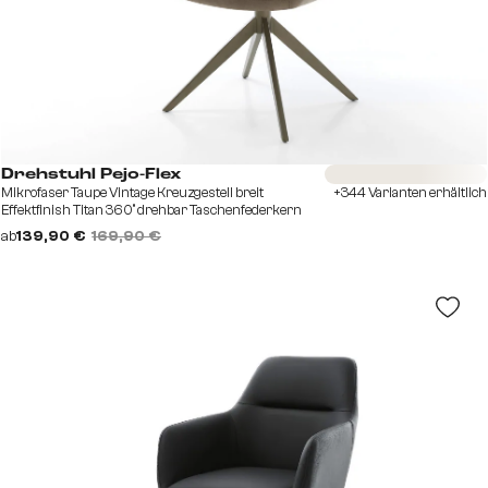
Sofort versandfertig
Drehstuhl Pejo-Flex
Mikrofaser Taupe Vintage Kreuzgestell breit
+344 Varianten erhältlich
Effektfinish Titan 360° drehbar Taschenfederkern
ab
139,90 €
169,90 €