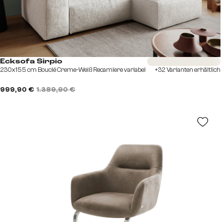
Sofort versandfertig
Ecksofa Sirpio
230x155 cm Bouclé Creme-Weiß Recamiere variabel
+32 Varianten erhältlich
999,90 €
1.389,90 €