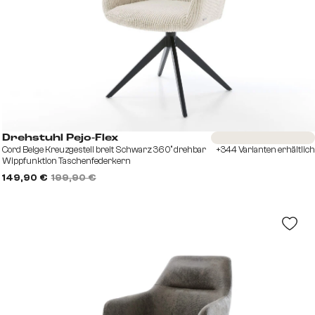
Sofort versandfertig
Drehstuhl Pejo-Flex
Cord Beige Kreuzgestell breit Schwarz 360° drehbar
+344 Varianten erhältlich
Wippfunktion Taschenfederkern
149,90 €
199,90 €