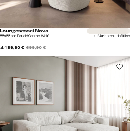
Sofort versandfertig
Loungesessel Nova
88x88 cm Bouclé Creme-Weiß
+11 Varianten erhältlich
ab
489,90 €
699,90 €