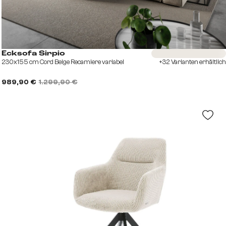
Sofort versandfertig
Ecksofa Sirpio
230x155 cm Cord Beige Recamiere variabel
+32 Varianten erhältlich
989,90 €
1.299,90 €