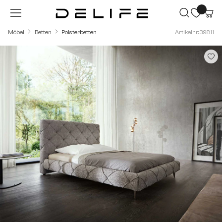
Zum Hauptinhalt springen
Möbel
Betten
Polsterbetten
Artikelnr.: 39811
Bildergalerie überspringen