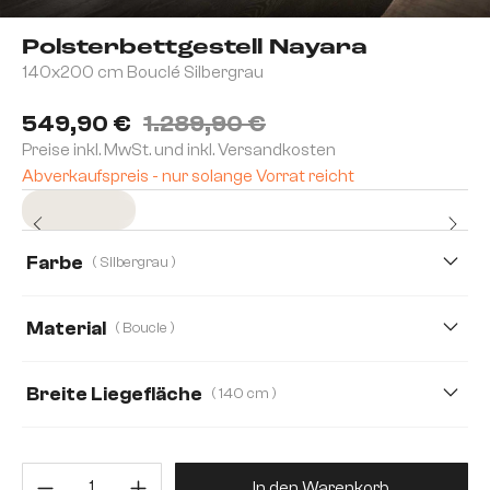
Polsterbettgestell Nayara
140x200 cm Bouclé Silbergrau
549,90 €
1.289,90 €
Preise inkl. MwSt. und inkl. Versandkosten
Abverkaufspreis - nur solange Vorrat reicht
Sofort versandfertig
Farbe
( Silbergrau )
Material
( Boucle )
Boucle
Mikrofaserstoff
Breite Liegefläche
( 140 cm )
140 cm
180 cm
Produkt Anzahl: Gib den gewünsc
In den Warenkorb